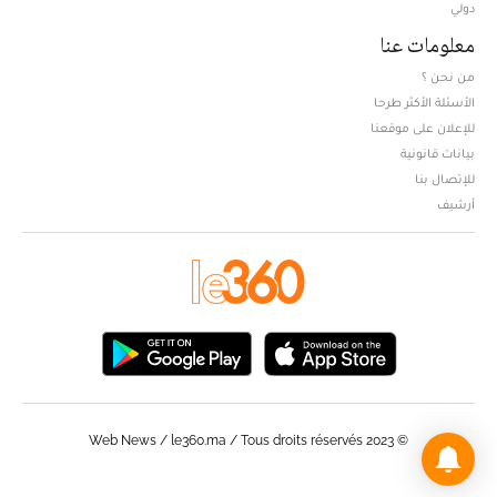
دولي
معلومات عنا
من نحن ؟
الأسئلة الأكثر طرحا
للإعلان على موقعنا
بيانات قانونية
للإتصال بنا
أرشيف
© Web News / le360.ma / Tous droits réservés 2023