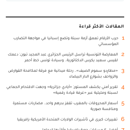
المقالات الأكثر قراءة
1
حرب الأرقام تعمق أزمة سبتة وتضع إسبانيا في مواجهة التضارب
المؤسساتي
2
المعارضة التونسية تراسل الرئيس الجزائري عبد المجيد تبون: دعمك
لقيس سعيد يكرس الدكتاتورية.. وسيادة تونس خط أحمر
3
«مطارِدو سموم الصيف».. رحلة ميدانية مع فرقة لمكافحة القوارض
والزواحف بشوارع الدار البيضاء
4
تقرير أمني يكشف المستور: «أيادي جزائرية» وجهت الاقتحام الجماعي
لسبتة ومليلية عبر «غرفة قيادة رقمية»
5
أسعار المحروقات بالمغرب تقفز بدرهم واحد.. مضاربات مستمرة
ومنافسة صورية
6
تغييرات كبرى في تأشيرات الولايات المتحدة الأمريكية بإفريقيا
7
أفضل 5 مسارات جوية بإفريقيا وأكثرها ازدحاما