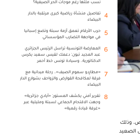
نسب ملئها رغم موجات الحر الصيفية؟
تفاصيل منشأة رياضية كبرى مرتقبة بالدار
4
البيضاء
حرب الأرقام تعمق أزمة سبتة وتضع إسبانيا
5
في مواجهة التضارب المؤسساتي
المعارضة التونسية تراسل الرئيس الجزائري
6
عبد المجيد تبون: دعمك لقيس سعيد يكرس
الدكتاتورية.. وسيادة تونس خط أحمر
«مطارِدو سموم الصيف».. رحلة ميدانية مع
7
فرقة لمكافحة القوارض والزواحف بشوارع الدار
البيضاء
تقرير أمني يكشف المستور: «أيادي جزائرية»
8
وجهت الاقتحام الجماعي لسبتة ومليلية عبر
«غرفة قيادة رقمية»
ص، وذلك
ى الصعيد