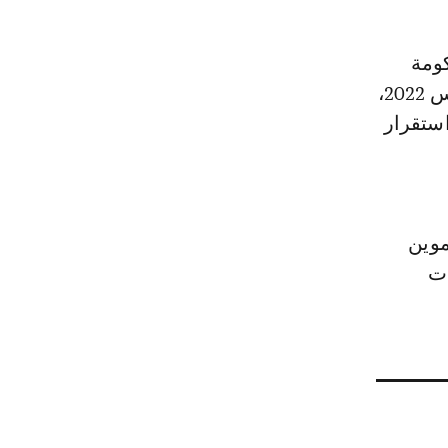
تهدف من خلال هذه الخطوة، التي تأتي على غرار العملية المقرة في مارس 2022،
استقرار
موين
ات