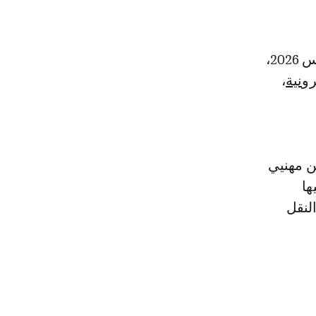
وحسب البلاغ ذاته، سيتمكن المهنيون المعنيون، ابتداء من الجمعة 20 مارس 2026،
رونية
،
ن مهنيي
ها
لنقل