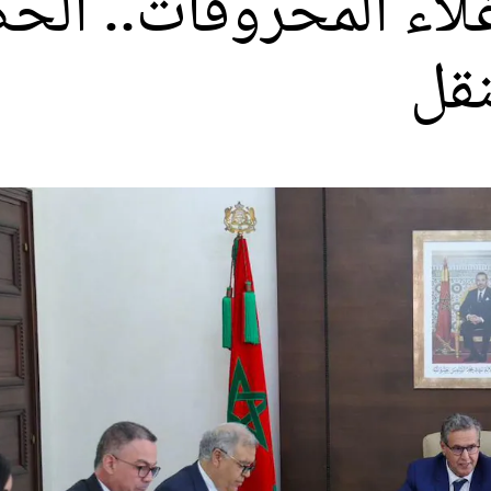
لاء المحروقات.. الح
نقل