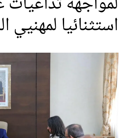
لمواجهة تداعيات غ
استثنائيا لمهنيي ال