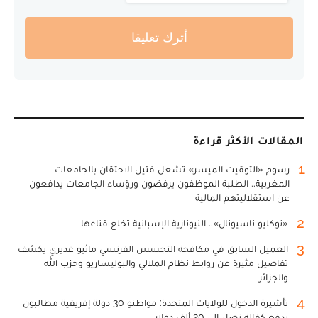
أترك تعليقا
المقالات الأكثر قراءة
1
رسوم «التوقيت الميسر» تشعل فتيل الاحتقان بالجامعات
المغربية.. الطلبة الموظفون يرفضون ورؤساء الجامعات يدافعون
عن استقلاليتهم المالية
2
«نوكليو ناسيونال».. النيونازية الإسبانية تخلع قناعها
3
العميل السابق في مكافحة التجسس الفرنسي ماثيو غديري يكشف
تفاصيل مثيرة عن روابط نظام الملالي والبوليساريو وحزب الله
والجزائر
4
تأشيرة الدخول للولايات المتحدة: مواطنو 30 دولة إفريقية مطالبون
بدفع كفالة تصل إلى 20 ألف دولار