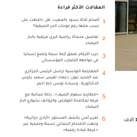
المقالات الأكثر قراءة
أضخم ثلاثة سدود بالمغرب: هل حافظت على
1
نسب ملئها رغم موجات الحر الصيفية؟
تفاصيل منشأة رياضية كبرى مرتقبة بالدار
2
البيضاء
حرب الأرقام تعمق أزمة سبتة وتضع إسبانيا
3
في مواجهة التضارب المؤسساتي
المعارضة التونسية تراسل الرئيس الجزائري
4
عبد المجيد تبون: دعمك لقيس سعيد يكرس
الدكتاتورية.. وسيادة تونس خط أحمر
«مطارِدو سموم الصيف».. رحلة ميدانية مع
5
فرقة لمكافحة القوارض والزواحف بشوارع الدار
البيضاء
تقرير أمني يكشف المستور: «أيادي جزائرية»
6
استقبل مطار الحسيمة الدولي الشريف الإدريسي، منذ انطلاق عملية مرحبا في 5 يونيو إلى غاية الأربعاء ما مجموعه 10 آلاف
وجهت الاقتحام الجماعي لسبتة ومليلية عبر
«غرفة قيادة رقمية»