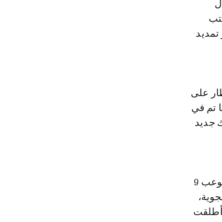
ل
تب
ذا الإطار تمديد
ار على
 تم في
 جديد
ويشمل المشروع أيضا، وفق المتحدث ذاته، توسيع موقف الطائرات ليستوعب 9
لجوية،
 أطلقت