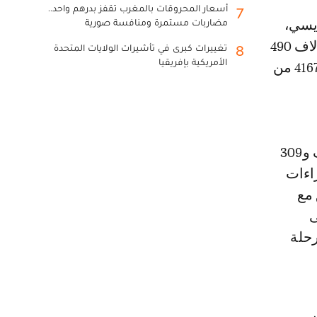
أسعار المحروقات بالمغرب تقفز بدرهم واحد..
7
مضاربات مستمرة ومنافسة صورية
فؤاد الخطابي، عن أن مجموع المسافرين الذين استعملوا المطار بلغ 10 آلاف 490
تغييرات كبرى في تأشيرات الولايات المتحدة
8
الأمريكية بإفريقيا
مسافرا إلى غاية 3 يوليوز الجاري، منهم 6323 من المسافرين الوافدين، و4167 من
في المقابل أشار إلى أن الفترة نفسها من السنة المنصرمة سجلت 9 آلاف و309
اءات
ذلك بتنسيق مع
ى
رحلة