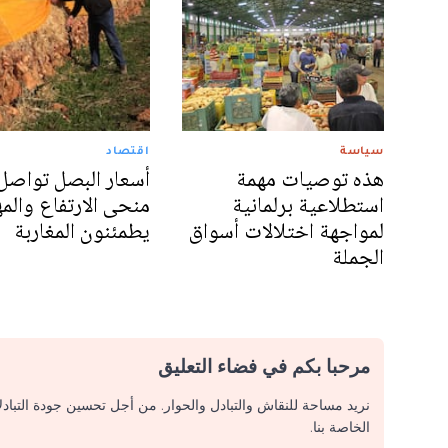
سياسة
اقتصاد
هذه توصيات مهمة
أسعار البصل تواصل
استطلاعية برلمانية
منحى الارتفاع والم
لمواجهة اختلالات أسواق
يطمئنون المغاربة
الجملة
مرحبا بكم في فضاء التعليق
نريد مساحة للنقاش والتبادل والحوار. من أجل تحسين جودة التباد
الخاصة بنا.