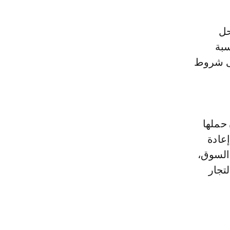
حل
قم نسبة
لى شروط
حملها
إعادة
 السوق،
تجار