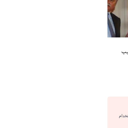
يب
تخدام