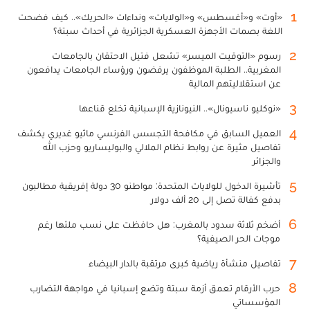
1
«أوت» و«أغسطس» و«الولايات» ونداءات «الحريك».. كيف فضحت
اللغة بصمات الأجهزة العسكرية الجزائرية في أحداث سبتة؟
2
رسوم «التوقيت الميسر» تشعل فتيل الاحتقان بالجامعات
المغربية.. الطلبة الموظفون يرفضون ورؤساء الجامعات يدافعون
عن استقلاليتهم المالية
3
«نوكليو ناسيونال».. النيونازية الإسبانية تخلع قناعها
4
العميل السابق في مكافحة التجسس الفرنسي ماثيو غديري يكشف
تفاصيل مثيرة عن روابط نظام الملالي والبوليساريو وحزب الله
والجزائر
5
تأشيرة الدخول للولايات المتحدة: مواطنو 30 دولة إفريقية مطالبون
بدفع كفالة تصل إلى 20 ألف دولار
6
أضخم ثلاثة سدود بالمغرب: هل حافظت على نسب ملئها رغم
موجات الحر الصيفية؟
7
تفاصيل منشأة رياضية كبرى مرتقبة بالدار البيضاء
8
حرب الأرقام تعمق أزمة سبتة وتضع إسبانيا في مواجهة التضارب
المؤسساتي