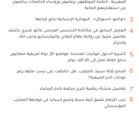
المغربية.. الطلبة الموظفون يرفضون ورؤساء الجامعات يدافعون
عن استقلاليتهم المالية
3
«نوكليو ناسيونال».. النيونازية الإسبانية تخلع قناعها
4
العميل السابق في مكافحة التجسس الفرنسي ماثيو غديري يكشف
تفاصيل مثيرة عن روابط نظام الملالي والبوليساريو وحزب الله
والجزائر
5
تأشيرة الدخول للولايات المتحدة: مواطنو 30 دولة إفريقية مطالبون
بدفع كفالة تصل إلى 20 ألف دولار
6
أضخم ثلاثة سدود بالمغرب: هل حافظت على نسب ملئها رغم
موجات الحر الصيفية؟
7
تفاصيل منشأة رياضية كبرى مرتقبة بالدار البيضاء
8
حرب الأرقام تعمق أزمة سبتة وتضع إسبانيا في مواجهة التضارب
المؤسساتي