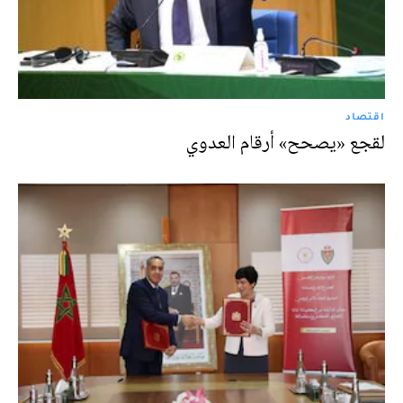
اقتصاد
لقجع «يصحح» أرقام العدوي