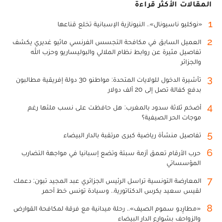
المقالات الأكثر قراءة
1
«نوكليو ناسيونال».. النيونازية الإسبانية تخلع قناعها
2
العميل السابق في مكافحة التجسس الفرنسي ماثيو غديري يكشف
تفاصيل مثيرة عن روابط نظام الملالي والبوليساريو وحزب الله
والجزائر
3
تأشيرة الدخول للولايات المتحدة: مواطنو 30 دولة إفريقية مطالبون
بدفع كفالة تصل إلى 20 ألف دولار
4
أضخم ثلاثة سدود بالمغرب: هل حافظت على نسب ملئها رغم
موجات الحر الصيفية؟
5
تفاصيل منشأة رياضية كبرى مرتقبة بالدار البيضاء
6
حرب الأرقام تعمق أزمة سبتة وتضع إسبانيا في مواجهة التضارب
المؤسساتي
7
المعارضة التونسية تراسل الرئيس الجزائري عبد المجيد تبون: دعمك
لقيس سعيد يكرس الدكتاتورية.. وسيادة تونس خط أحمر
8
«مطارِدو سموم الصيف».. رحلة ميدانية مع فرقة لمكافحة القوارض
والزواحف بشوارع الدار البيضاء