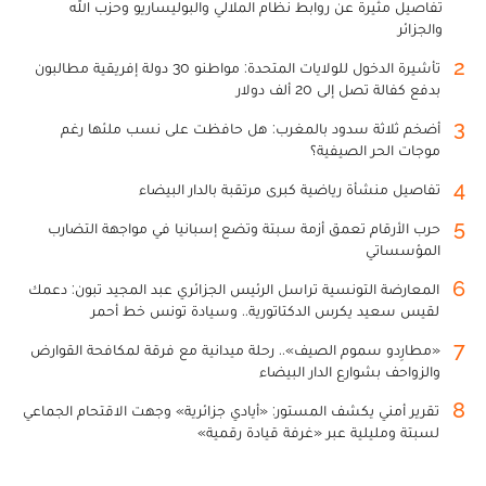
تفاصيل مثيرة عن روابط نظام الملالي والبوليساريو وحزب الله
والجزائر
2
تأشيرة الدخول للولايات المتحدة: مواطنو 30 دولة إفريقية مطالبون
بدفع كفالة تصل إلى 20 ألف دولار
3
أضخم ثلاثة سدود بالمغرب: هل حافظت على نسب ملئها رغم
موجات الحر الصيفية؟
4
تفاصيل منشأة رياضية كبرى مرتقبة بالدار البيضاء
5
حرب الأرقام تعمق أزمة سبتة وتضع إسبانيا في مواجهة التضارب
المؤسساتي
6
المعارضة التونسية تراسل الرئيس الجزائري عبد المجيد تبون: دعمك
لقيس سعيد يكرس الدكتاتورية.. وسيادة تونس خط أحمر
7
«مطارِدو سموم الصيف».. رحلة ميدانية مع فرقة لمكافحة القوارض
والزواحف بشوارع الدار البيضاء
8
تقرير أمني يكشف المستور: «أيادي جزائرية» وجهت الاقتحام الجماعي
لسبتة ومليلية عبر «غرفة قيادة رقمية»