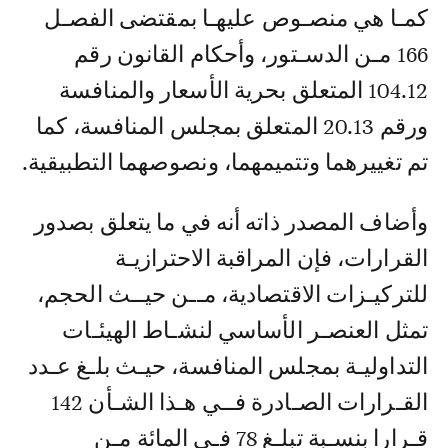
كمـا هي منصـوص عليهـا بمقتضى الفصـل
166 مـن الدسـتور، وأحكام القانون رقم
104.12 المتعلق بحرية الأسعار والمنافسة
ورقم 20.13 المتعلق بمجلس المنافسة، كما
تم تغييرهما وتتميمهما، ونصوصهما التطبيقية.
وأضاف المصدر ذاته أنه في ما يتعلق بصدور
القرارات، فإن المراقبة الاحترازيـة
للتركيـزات الاقتصادية، مــن حيــث الحجم،
تمثل العنصـر الأساسي لنشـاط الهيئـات
التداوليـة بمجلس المنافسة، حيـث بلـغ عـدد
القـرارات الصـادرة فــي هـذا الشـأن 142
قـرارا بنسـبة تبلـغ 78 فـي المائة مـن