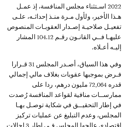
2022 اسـتثناء مجلس المنافسة، إذ عمـل
هـذا الأخير، ولأول مـرة منـذ إحداثـه، علـى
تفعيـل صلاحيـة إصـدار العقوبـات المنصوص
عليهـا فــي القانـون رقـم 104.12 المشار
إليـه أعـلاه.
وفي هذا السياق، أصـدر المجلس 31 قـرارا
فـرض بموجبها عقوبات بغلاف مالي إجمالي
قدره 72,064 مليون درهم، ردا على
ممارســات منافية لقواعد المنافسة رُصدت
في إطار التحقيــق في شكاية توصـل بهـا
المجلس، وعدم التبليغ عن عمليات تركيز
اقتصادي عالجها المجلس فـي إطار 3 إحالات