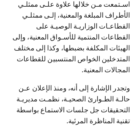
اسـتمعت مـن خلالها علاوة علـى ممثلـي
الأطراف المبلغة والمعنية، إلـى ممثلـي
القطاعـات الوزاريـة الوصيـة على
القطاعات المنتمية للأسـواق المعنية، وإلى
الهيئات المكلفة بضبطها، وكذا إلى مختلف
المتدخلين الخواص المنتسبين للقطاعات
المجالات المعنية.
وتجدر الإشارة إلى أنه، ومنذ الإعلان عـن
حالـة الطـوارئ الصحيـة، نظمـت مديريـة
التحقيقات جل جلسات الاستماع بواسطة
تقنية المناظرة المرئية.