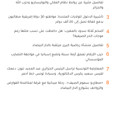
تفاصيل مثيرة عن روابط نظام الملالي والبوليساريو وحزب الله
والجزائر
3
تأشيرة الدخول للولايات المتحدة: مواطنو 30 دولة إفريقية مطالبون
بدفع كفالة تصل إلى 20 ألف دولار
4
أضخم ثلاثة سدود بالمغرب: هل حافظت على نسب ملئها رغم
موجات الحر الصيفية؟
5
تفاصيل منشأة رياضية كبرى مرتقبة بالدار البيضاء
6
حرب الأرقام تعمق أزمة سبتة وتضع إسبانيا في مواجهة التضارب
المؤسساتي
7
المعارضة التونسية تراسل الرئيس الجزائري عبد المجيد تبون: دعمك
لقيس سعيد يكرس الدكتاتورية.. وسيادة تونس خط أحمر
8
«مطارِدو سموم الصيف».. رحلة ميدانية مع فرقة لمكافحة القوارض
والزواحف بشوارع الدار البيضاء