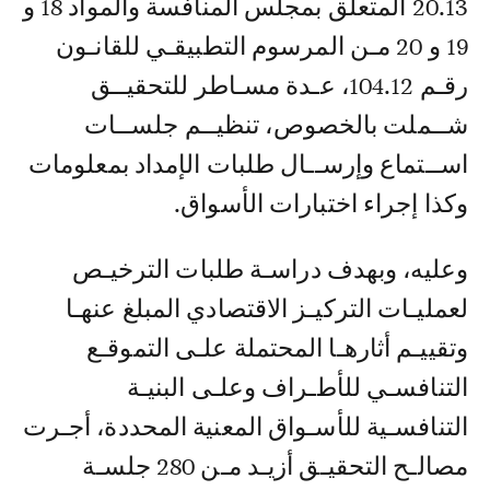
20.13 المتعلق بمجلس المنافسة والمواد 18 و
19 و 20 مـن المرسوم التطبيقـي للقانـون
رقـم 104.12، عـدة مسـاطر للتحقيــق
شــملت بالخصوص، تنظيــم جلســات
اســتماع وإرســال طلبات الإمداد بمعلومات
وكذا إجراء اختبارات الأسواق.
وعليه، وبهدف دراسـة طلبات الترخيـص
لعمليـات التركيـز الاقتصادي المبلغ عنهـا
وتقييـم أثارهـا المحتملة علـى التموقـع
التنافسـي للأطـراف وعلـى البنيـة
التنافسـية للأسـواق المعنية المحددة، أجـرت
مصالـح التحقيـق أزيـد مـن 280 جلسـة