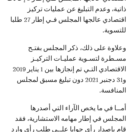
ذاتية، وعدم التبليغ عن عمليات تركيز
اقتصادي عالجها المجلس فـي إطار 27 طلبا
للتسوية.
وعلاوة على ذلك، ذكر المجلس بفتـح
مسـطرة لتسـوية عمليـات التركيـز
الاقتصادي التـي تم إنجازها بين 1 يناير 2019
و31 دجنبر 2021 دون تبليغ مسبق لمجلس
المنافسة.
أمــا في ما يخص الآراء التي أصدرها
المجلس في إطار مهامه الاستشارية، فقد
قام بإصدار رأي جوابا علــى طلب رأي وارد