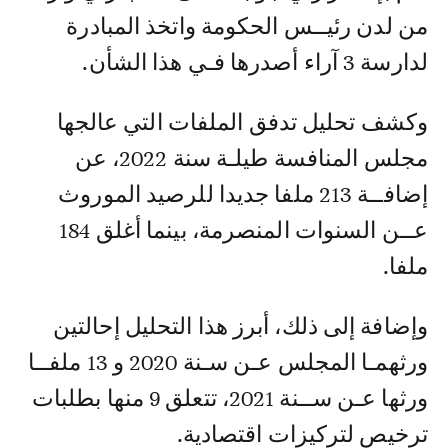
من لدن رئيــس الحكومة واتخذ المبادرة
لدارسة 3 آراء أصدرها فـي هذا الشأن.
وكشف تحليل تدفق الملفات التي عالجها
مجلس المنافسة طيلـة سنة 2022، عن
إضافــة 213 ملفا جديدا للرصيد الموروث
عــن السنوات المنصرمة، بينما أغلق 184
ملفا.
وإضافة إلى ذلك، أبرز هذا التحليل إحالتين
ورثهمـا المجلس عـن سـنة 2020 و 13 ملفــا
ورثها عـن ســنة 2021، تتعلق 9 منها بطلبات
ترخيص لتركيزات اقتصادية.