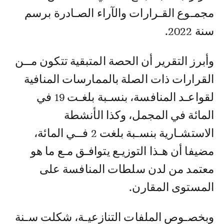
مجمـوع القـرارات والآراء الصـادرة برسم
سنة 2022.
وأبرز التقرير أن الحصة المتبقية تتكون مــن
القرارات ذات الصلة بالممارسات المنافية
لقواعـد المنافسة، بنسـبة بلغـت 19 في
المائة في المجمل، وكذا الأنشطة
الاستشـارية بنسـبة بلغت 2 فــي المائة،
مضيفا أن هـذا التوزيـع يتوافـق مـع ما هو
معتمد من لدن سلطات المنافسة على
المستوى المقارن.
وبخصـوص الملفات التنازعيـة، شكلت سـنة