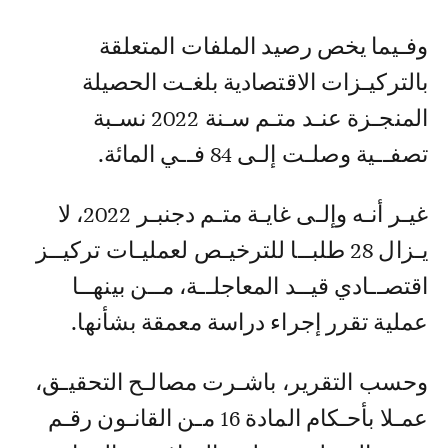
وفـيما يخص رصيد الملفات المتعلقة
بالتركيـزات الاقتصادية بلغـت الحصيلة
المنجـزة عنـد متـم سـنة 2022 نسـبة
تصفــية وصلـت إلـى 84 فــي المائة.
غيـر أنـه وإلـى غايـة متـم دجنبـر 2022، لا
يـزال 28 طلبــا للترخيـص لعمليـات تركيــز
اقتصــادي قيــد المعاجلــة، مــن بينهــا
عملية تقرر إجراء دراسة معمقة بشأنها.
وحسب التقرير، باشـرت مصالـح التحقيـق،
عمـلا بأحـكام المادة 16 مـن القانـون رقـم