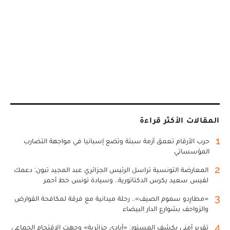
المقالات الأكثر قراءة
1
حرب الأرقام تعمق أزمة سبتة وتضع إسبانيا في مواجهة التضارب
المؤسساتي
2
المعارضة التونسية تراسل الرئيس الجزائري عبد المجيد تبون: دعمك
لقيس سعيد يكرس الدكتاتورية.. وسيادة تونس خط أحمر
3
«مطارِدو سموم الصيف».. رحلة ميدانية مع فرقة لمكافحة القوارض
والزواحف بشوارع الدار البيضاء
4
تقرير أمني يكشف المستور: «أيادي جزائرية» وجهت الاقتحام الجماعي