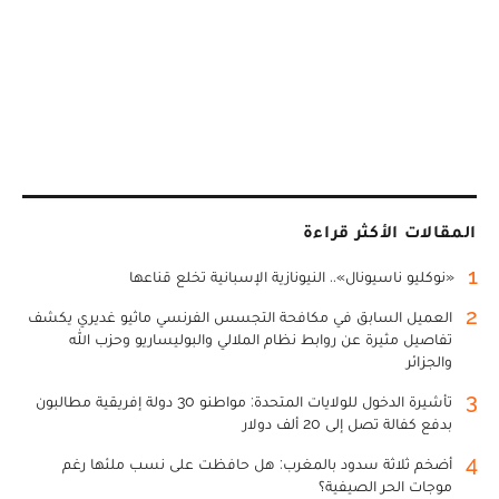
المقالات الأكثر قراءة
1
«نوكليو ناسيونال».. النيونازية الإسبانية تخلع قناعها
2
العميل السابق في مكافحة التجسس الفرنسي ماثيو غديري يكشف
تفاصيل مثيرة عن روابط نظام الملالي والبوليساريو وحزب الله
والجزائر
3
تأشيرة الدخول للولايات المتحدة: مواطنو 30 دولة إفريقية مطالبون
بدفع كفالة تصل إلى 20 ألف دولار
4
أضخم ثلاثة سدود بالمغرب: هل حافظت على نسب ملئها رغم
موجات الحر الصيفية؟