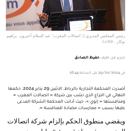
رئيس المجلس المديري لـ"اتصالات المغرب" عبد السلام أحيزون. براهيم
توكار - Le360
تحرير من طرف
حفيظ الصادق
في 29/01/2024 على الساعة 16:44
أصدرت المحكمة التجارية بالرباط، الاثنين 29 يناير 2024، حكمها
النهائي في النزاع الذي نشب بين شركة « اتصالات المغرب »
ومنافستها « إنوي »، حيث أدانت المحكمة الشركة المدعى
عليها بسبب « ممارسات مضادة للمنافسة ».
ويقضي منطوق الحكم بإلزام شركة اتصالات