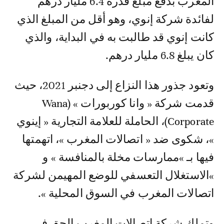
المغرب بدفع مبلغ قدره 6.4 مليار درهم
لفائدة شركة إنوي، وهو أقل من المبلغ الذي
كانت إنوي قد طالبت به في البداية، والذي
كان يبلغ 6.8 مليار درهم.
وتعود جذور هذا النزاع إلى دجنبر 2021، حيث
قدمت شركة « وانا كوربورات » (Wana
Corporate)، الحاملة للعلامة التجارية « إينوي
»، شكوى ضد « اتصالات المغرب »، اتهمتها
فيها بـ »ممارسات مخلة بالمنافسة » و
»الاستغلال التعسفي للوضع المهيمن لشركة
اتصالات المغرب في السوق المحلية ».
وتملك شركة اتصالات المغرب الحق في