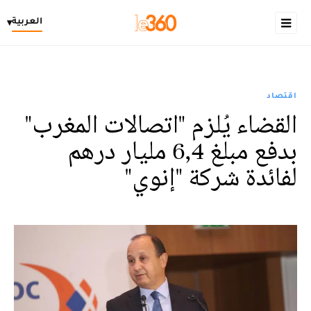
العربية
▾
اقتصاد
القضاء يُلزم "اتصالات المغرب"
بدفع مبلغ 6,4 مليار درهم
لفائدة شركة "إنوي"