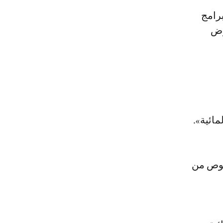
رامج
وض
ائية».
خصوص من