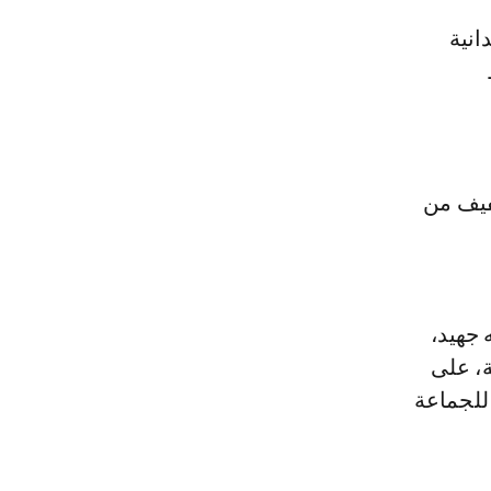
فيف من
 جهيد،
ة، على
للجماعة