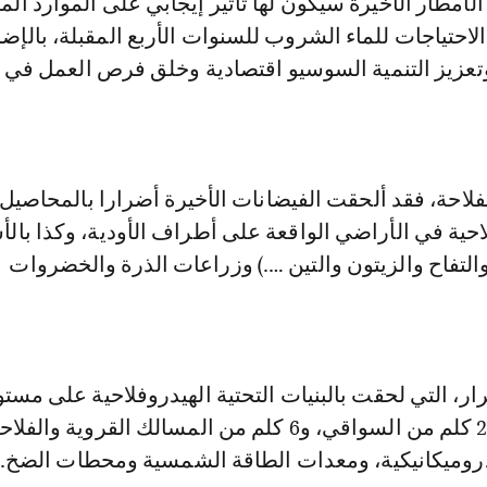
أمطار الأخيرة سيكون لها تأثير إيجابي على الموارد الم
الاحتياجات للماء الشروب للسنوات الأربع المقبلة، بالإضا
تعزيز التنمية السوسيو اقتصادية وخلق فرص العمل في 
احة، فقد ألحقت الفيضانات الأخيرة أضرارا بالمحاصيل و
لاحية في الأراضي الواقعة على أطراف الأودية، وكذا بالأ
والتفاح والزيتون والتين ….) وزراعات الذرة والخضروات
، التي لحقت بالبنيات التحتية الهيدروفلاحية على مست
الجهة، تدهور 29.7 كلم من السواقي، و6 كلم من المسالك القروية والفل
دروميكانيكية، ومعدات الطاقة الشمسية ومحطات الضخ.