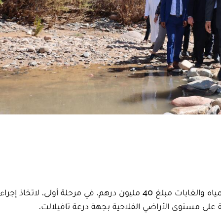
عبّأت وزارة الفلاحة والصيد البحري والتنمية القروية والمياه والغابات مبلغ 40 مليون درهم، في مرحلة أولى
ة على مستوى الأراضي الفلاحية بجهة درعة تافيلالت.