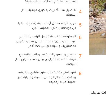
نسب ملئها رغم موجات الحر الصيفية؟
تفاصيل منشأة رياضية كبرى مرتقبة بالدار
4
البيضاء
حرب الأرقام تعمق أزمة سبتة وتضع إسبانيا
5
في مواجهة التضارب المؤسساتي
المعارضة التونسية تراسل الرئيس الجزائري
6
عبد المجيد تبون: دعمك لقيس سعيد يكرس
الدكتاتورية.. وسيادة تونس خط أحمر
«مطارِدو سموم الصيف».. رحلة ميدانية مع
7
فرقة لمكافحة القوارض والزواحف بشوارع الدار
البيضاء
تقرير أمني يكشف المستور: «أيادي جزائرية»
8
وجهت الاقتحام الجماعي لسبتة ومليلية عبر
«غرفة قيادة رقمية»
، لاتخاذ إجراءات عاجلة