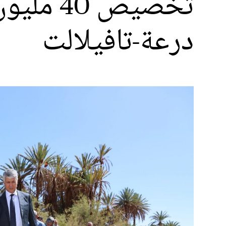
تخصيص 
درعة-تافيلالت