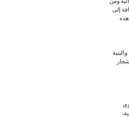
ائية ومن
فة إلى
هذه
البنية
شجار
وى
احية،