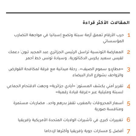
المقالات الأكثر قراءة
1
حرب الأرقام تعمق أزمة سبتة وتضع إسبانيا في مواجهة التضارب
المؤسساتي
2
المعارضة التونسية تراسل الرئيس الجزائري عبد المجيد تبون: دعمك
لقيس سعيد يكرس الدكتاتورية.. وسيادة تونس خط أحمر
3
«مطارِدو سموم الصيف».. رحلة ميدانية مع فرقة لمكافحة القوارض
والزواحف بشوارع الدار البيضاء
4
تقرير أمني يكشف المستور: «أيادي جزائرية» وجهت الاقتحام الجماعي
لسبتة ومليلية عبر «غرفة قيادة رقمية»
5
أسعار المحروقات بالمغرب تقفز بدرهم واحد.. مضاربات مستمرة
ومنافسة صورية
6
تغييرات كبرى في تأشيرات الولايات المتحدة الأمريكية بإفريقيا
7
أفضل 5 مسارات جوية بإفريقيا وأكثرها ازدحاما