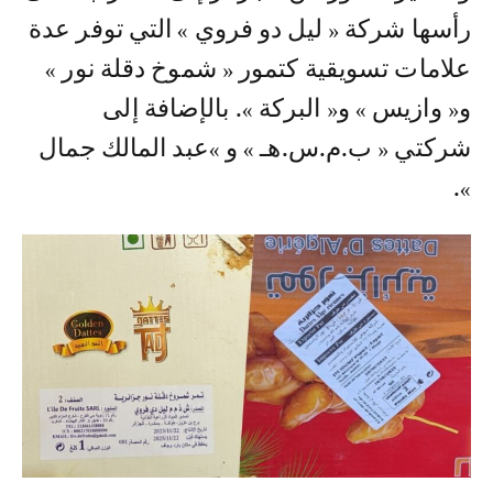
رأسها شركة « ليل دو فروي » التي توفر عدة
علامات تسويقية كتمور « شموخ دقلة نور »
و« وازيس » و« البركة ». بالإضافة إلى
شركتي « ب.م.س.هـ » و »عبد المالك جمال
».