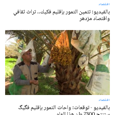
اقتصاد
بالفيديو: تثمين التمور بإقليم فكيك.. تراث ثقافي
واقتصاد مزدهر
اقتصاد
بالفيديو - توقعات: واحات التمور بإقليم فگيگ
ستنتج 7300 طن هذا العام