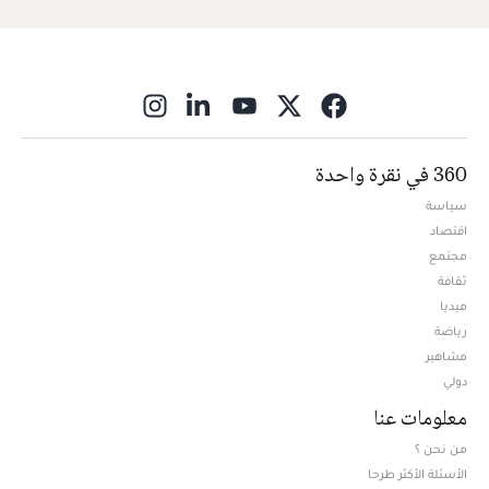
ns in new window
360 في نقرة واحدة
سياسة
اقتصاد
مجتمع
ثقافة
ميديا
Opens in new window
رياضة
مشاهير
دولي
معلومات عنا
من نحن ؟
الأسئلة الأكثر طرحا