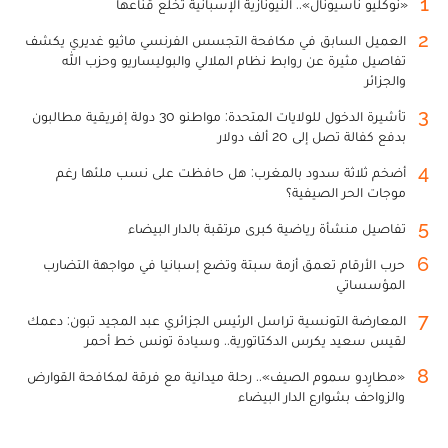
1
«نوكليو ناسيونال».. النيونازية الإسبانية تخلع قناعها
2
العميل السابق في مكافحة التجسس الفرنسي ماثيو غديري يكشف
تفاصيل مثيرة عن روابط نظام الملالي والبوليساريو وحزب الله
والجزائر
3
تأشيرة الدخول للولايات المتحدة: مواطنو 30 دولة إفريقية مطالبون
بدفع كفالة تصل إلى 20 ألف دولار
4
أضخم ثلاثة سدود بالمغرب: هل حافظت على نسب ملئها رغم
موجات الحر الصيفية؟
5
تفاصيل منشأة رياضية كبرى مرتقبة بالدار البيضاء
6
حرب الأرقام تعمق أزمة سبتة وتضع إسبانيا في مواجهة التضارب
المؤسساتي
7
المعارضة التونسية تراسل الرئيس الجزائري عبد المجيد تبون: دعمك
لقيس سعيد يكرس الدكتاتورية.. وسيادة تونس خط أحمر
8
«مطارِدو سموم الصيف».. رحلة ميدانية مع فرقة لمكافحة القوارض
والزواحف بشوارع الدار البيضاء