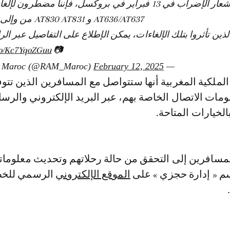
في 13 فبراير في بروكسل، فإننا مضطرون لإلغاء الرحلات
AT636/AT637 و AT830 AT831 من وإلى بروكسل.
الذين تأثروا بتلك الإلغاءات، يمكن الإطلاع على التفاصيل عبر الرا
.co/Kc7YqoZGuu
📷
February 12, 2025
— Royal Air Maroc (@RAM_Maroc)
ملكية المغربية أنها ستتواصل مع المسافرين الذين تتوف
ات الاتصال الخاصة بهم، عبر البريد الإلكتروني والرسا
بالخيارات المتاحة.
سافرين إلى التحقق من حالة رحلاتهم وتحديث معلومات
 « إدارة حجزي » على
الموقع الإلكتروني
الرسمي للخ