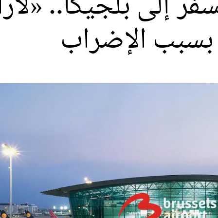
فر إلى بلجيكا.. «لارا
بسبب الإضراب