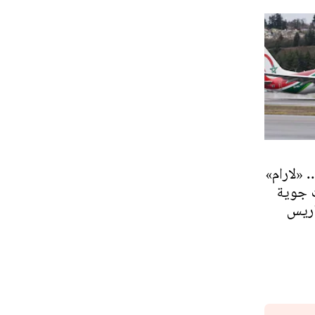
 «لارام»
ت جوية
اريس