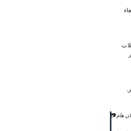
لات
.
ان هام 📷