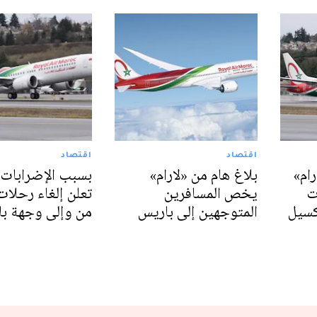
اقتصاد
اقتصاد
رام»
بلاغ هام من «لارام»
بسبب الإضرابات..
ت
يخص المسافرين
تعلن إلغاء رحلا
كسيل
المتوجهين إلى باريس
من وإلى وجهة ب