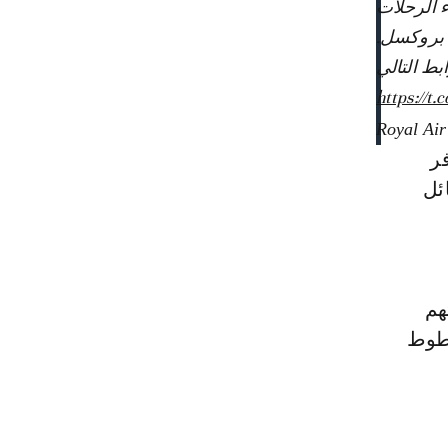
بط التالي
https://t
ر
ئل
هم
طوط