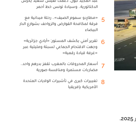
عبد المجيد تبون: دعمك لقيس سعيد يكرس
الدكتاتورية.. وسيادة تونس خط أحمر
«مطارِدو سموم الصيف».. رحلة ميدانية مع
5
فرقة لمكافحة القوارض والزواحف بشوارع الدار
البيضاء
تقرير أمني يكشف المستور: «أيادي جزائرية»
6
وجهت الاقتحام الجماعي لسبتة ومليلية عبر
«غرفة قيادة رقمية»
أسعار المحروقات بالمغرب تقفز بدرهم واحد..
7
مضاربات مستمرة ومنافسة صورية
تغييرات كبرى في تأشيرات الولايات المتحدة
8
الأمريكية بإفريقيا
أعلنت شركة الخطوط الملكية المغربية (لارام) عن إلغاء جميع الرحلات الجوية المبرمجة من وإلى بروكسل يوم 13 فبراير 2025،