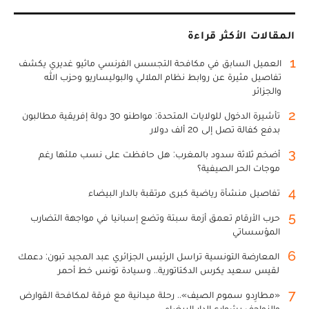
المقالات الأكثر قراءة
1
العميل السابق في مكافحة التجسس الفرنسي ماثيو غديري يكشف
تفاصيل مثيرة عن روابط نظام الملالي والبوليساريو وحزب الله
والجزائر
2
تأشيرة الدخول للولايات المتحدة: مواطنو 30 دولة إفريقية مطالبون
بدفع كفالة تصل إلى 20 ألف دولار
3
أضخم ثلاثة سدود بالمغرب: هل حافظت على نسب ملئها رغم
موجات الحر الصيفية؟
4
تفاصيل منشأة رياضية كبرى مرتقبة بالدار البيضاء
5
حرب الأرقام تعمق أزمة سبتة وتضع إسبانيا في مواجهة التضارب
المؤسساتي
6
المعارضة التونسية تراسل الرئيس الجزائري عبد المجيد تبون: دعمك
لقيس سعيد يكرس الدكتاتورية.. وسيادة تونس خط أحمر
7
«مطارِدو سموم الصيف».. رحلة ميدانية مع فرقة لمكافحة القوارض
والزواحف بشوارع الدار البيضاء