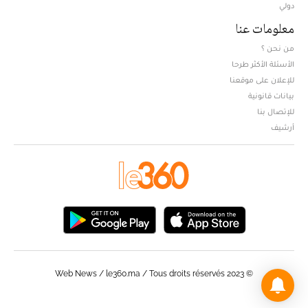
دولي
معلومات عنا
من نحن ؟
الأسئلة الأكثر طرحا
للإعلان على موقعنا
بيانات قانونية
للإتصال بنا
أرشيف
© Web News / le360.ma / Tous droits réservés 2023