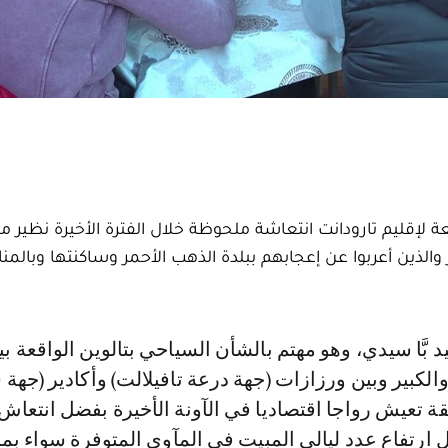
ة لإقليم تارودانت انتعاشة ملحوظة خلال الفترة الأخيرة نظير ما
الذين أعربوا عن إعجابهم ببلدة الذهب الأحمر وساكنتها وبالمن
لكبير وبين ورزازات (جهة درعة تافيلالت) وأكادير (جه
ة تعيش رواجا اقتصاديا في الآونة الأخيرة بفضل انتعاش
ارتفاع عدد ليالي المبيت في المآوي المتوفرة سواء بم