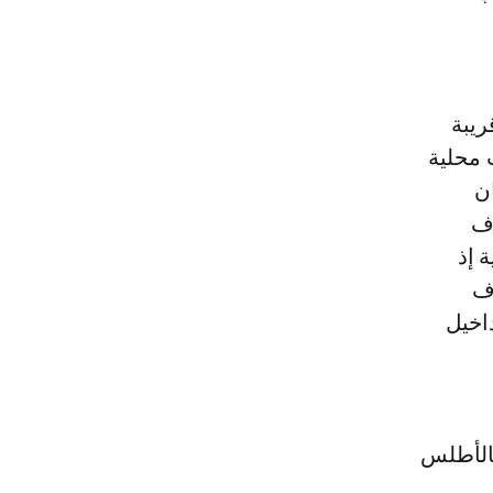
ريبة
 محلية
ن
وف
 إذ
اف
داخيل
بالأطلس
م