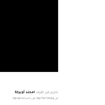
تحرير من طرف
امحند أوبركة
في 09/01/2024 على الساعة 09:29