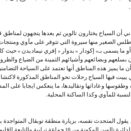
ني أن السياح يختارون تالوين ثم بعدها يتجهون لمناطق ق
لأطلس الصغير منها سيروة التي تتوفر على مآوي ومنتجات
 ما يسمى بـ« إكودار » بدوار « إفري نيماديدن » حيث كا
بسلعهم وبضائعهم وأشيائهم الثمينة من الضياع والظر
ن ما يميز هذه المناطق أنها تعتمد على السياحة التضامنية
 يبيت فيها السياح رحلات نحو المناطق المذكورة لاكتش
ة وطقوسها وعاداتها وتقاليدها، ما ينعكس ايجابا على الم
لنسبة للمآوي وكذا الساكنة المحلية.
 يقول المتحدث نفسه، بزيارة منطقة توبقال المتواجدة 
الكبير والخاضعة لدائرة تالوين المكونة من 16 جماعة ترابية والتابعة لإقلي