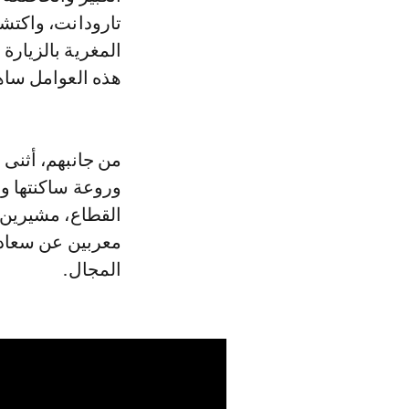
تارودانت، واكتشا
المغرية بالزيارة
هذه العوامل ساه
وروعة ساكنتها و
القطاع، مشيرين إ
معربين عن سعادته
المجال.