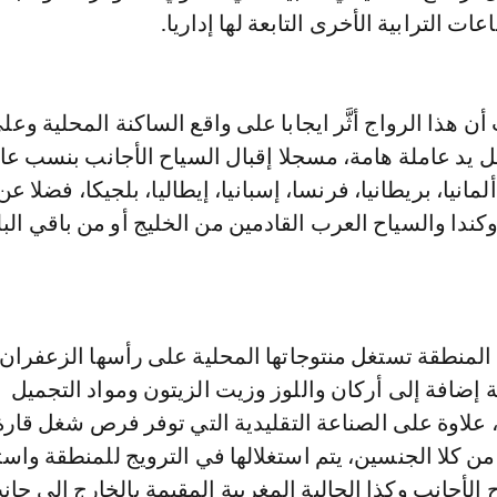
ات الترابية الأخرى التابعة لها إداريا.
 هذا الرواج أثَّر ايجابا على واقع الساكنة المحلية وعل
 يد عاملة هامة، مسجلا إقبال السياح الأجانب بنسب عا
مانيا، بريطانيا، فرنسا، إسبانيا، إيطاليا، بلجيكا، فضلا عن
وكندا والسياح العرب القادمين من الخليج أو من باقي الب
ن المنطقة تستغل منتوجاتها المحلية على رأسها الزعفران
 إضافة إلى أركان واللوز وزيت الزيتون ومواد التجميل
علاوة على الصناعة التقليدية التي توفر فرص شغل قارة ل
من كلا الجنسين، يتم استغلالها في الترويج للمنطقة وا
 الأجانب وكذا الجالية المغربية المقيمة بالخارج إلى جان