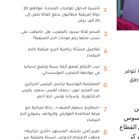
تأشيرة الدخول للولايات المتحدة: مواطنو 30
2
دولة إفريقية مطالبون بدفع كفالة تصل إلى
20 ألف دولار
أضخم ثلاثة سدود بالمغرب: هل حافظت على
3
نسب ملئها رغم موجات الحر الصيفية؟
تفاصيل منشأة رياضية كبرى مرتقبة بالدار
4
البيضاء
حرب الأرقام تعمق أزمة سبتة وتضع إسبانيا
5
 تتوفر
في مواجهة التضارب المؤسساتي
اطق
المعارضة التونسية تراسل الرئيس الجزائري
6
عبد المجيد تبون: دعمك لقيس سعيد يكرس
الدكتاتورية.. وسيادة تونس خط أحمر
«مطارِدو سموم الصيف».. رحلة ميدانية مع
7
فرقة لمكافحة القوارض والزواحف بشوارع الدار
ة سوس
البيضاء
 القطاع
تقرير أمني يكشف المستور: «أيادي جزائرية»
8
ركز
وجهت الاقتحام الجماعي لسبتة ومليلية عبر