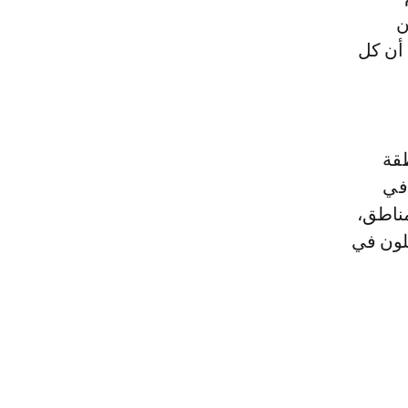
ن
 أن كل
ية المنطقة
 في
مناطق،
غلون في