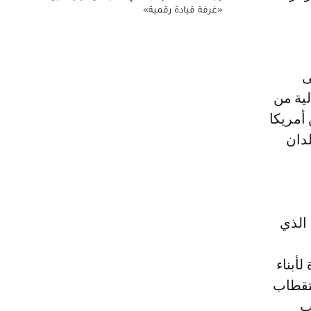
«غرفة قيادة رقمية»
ى
لية من
 أمريكا
لدان
 الذي
أبناء
ستقطاب
ب