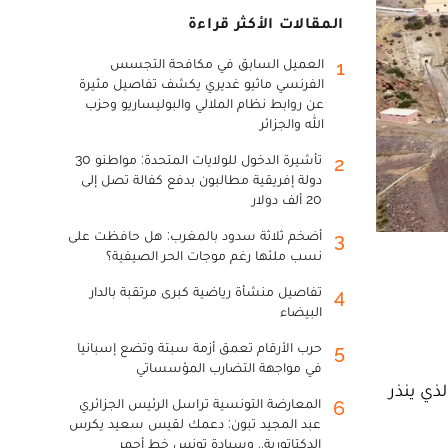
المقالات الأكثر قراءة
العميل السابق في مكافحة التجسس
1
الفرنسي ماثيو غديري يكشف تفاصيل مثيرة
عن روابط نظام الملالي والبوليساريو وحزب
الله والجزائر
تأشيرة الدخول للولايات المتحدة: مواطنو 30
2
دولة إفريقية مطالبون بدفع كفالة تصل إلى
20 ألف دولار
أضخم ثلاثة سدود بالمغرب: هل حافظت على
3
نسب ملئها رغم موجات الحر الصيفية؟
تفاصيل منشأة رياضية كبرى مرتقبة بالدار
4
البيضاء
حرب الأرقام تعمق أزمة سبتة وتضع إسبانيا
5
في مواجهة التضارب المؤسساتي
ذي ينذر
المعارضة التونسية تراسل الرئيس الجزائري
6
عبد المجيد تبون: دعمك لقيس سعيد يكرس
الدكتاتورية.. وسيادة تونس خط أحمر