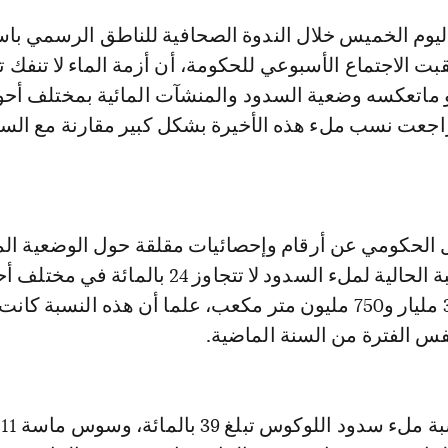
بت الاجتماع الأسبوعي للحكومة، أن أزمة الماء لا تنفك ت
ماتعكسه وضعية السدود والمنشآت المائية بمختلف أح
اجعت نسب ملء هذه الأخيرة بشكل كبير مقارنة مع الس
لحكومي عن أرقام وإحصائيات مقلقة حول الوضعية الما
بلادنا، إذ أن النسبة الحالية لملء السدود لا تتجاوز 24 بالمائ
المملكة بمعدل 3 مليار و750 مليون متر مكعب، علما أن هذه النسبة ك
م