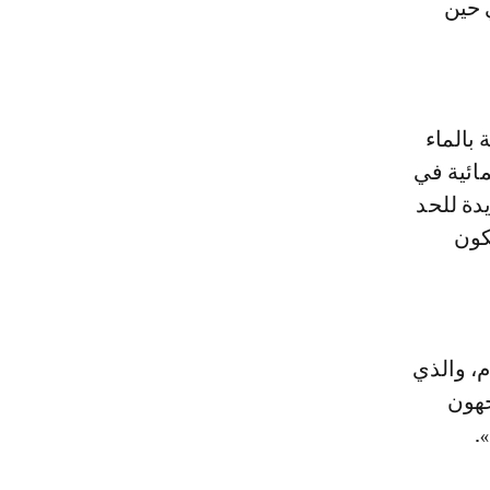
نسيفت 46 بالمائة، في حين
بالماء
ائية في
يدة للحد
كون
م، والذي
جهون
.