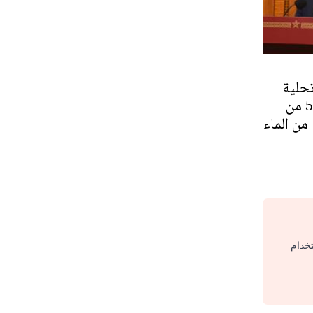
تحلية
المياه ستوفر %50 من
من الماء
تخدام