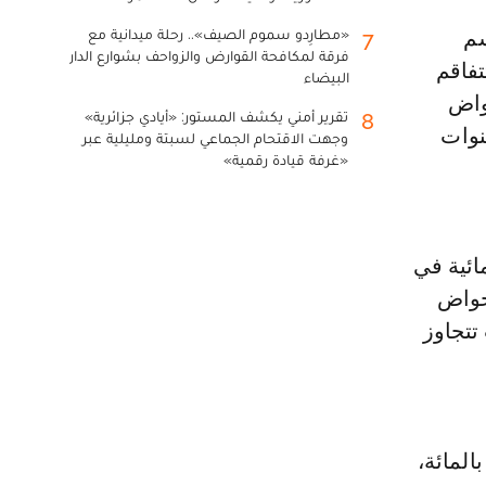
«مطارِدو سموم الصيف».. رحلة ميدانية مع
7
فرقة لمكافحة القوارض والزواحف بشوارع الدار
تفاقم
البيضاء
واض
تقرير أمني يكشف المستور: «أيادي جزائرية»
8
نوات
وجهت الاقتحام الجماعي لسبتة ومليلية عبر
«غرفة قيادة رقمية»
ئية في
ة في مختلف أحواض
انت تتجاوز
وضحا أن أن نسبة ملء سدود اللوكوس تبلغ 39 بالمائة، وسوس ماسة 11 بالمائة،