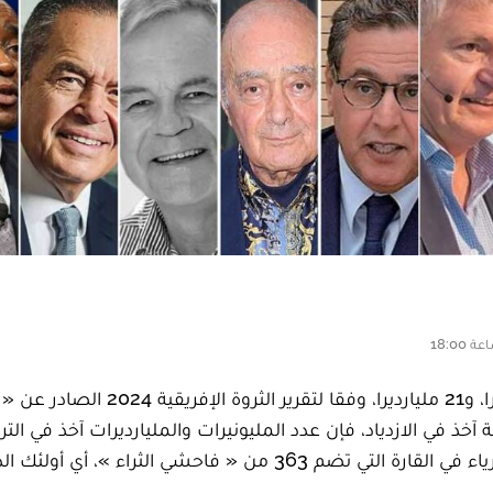
أفارقة آخذ في الازدياد، فإن عدد المليونيرات والمليارديرات آخذ في التر
مقارنة بعام 2023. وتضم عشر دول إفريقية غالبية الأثرياء في القارة التي تضم 363 من « فاحشي الثراء »، أي أو