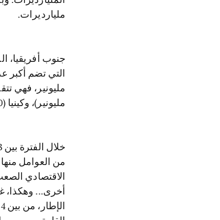
مليارديرات.
جنوب أفريقيا، الد
مليونير)، وكينيا (7200 مليونير)، والمغرب (6800 مليونير).
من العوامل منها 
الاقتصادي الصعب 