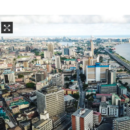
10
/
4