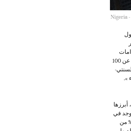
Kenya - 
ول
امات
منها. ووفقا لمعايير المكتب الدولي، يجب أن يكون لدى الشخص ما لا يقل عن 100
لسنتي-
 أبرزها
ة في أفريقيا، يوجد في
6 % من المليونيرات، و76.31 % من السنتي-مليونيرات، و95.24 % من
يقية فقط لديها