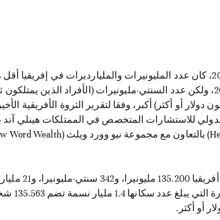
في نهاية عام 2023، كان عدد المليونيرات والمليارديرات في إفريقيا أق
عليه في عام 2013، ولكن عدد السنتي-مليونيرات (الأفراد الذين يمتلكون 
لى 100 مليون دولار أو أكثر) أكبر، وفقا لتقرير الثروة الأفريقية الأخ
دولي للاستشارات المتخصص في الممتلكات هينلي آند با
وهكذا، يوجد في أفريقيا 135.200 مليونيرا، و
وإجمالا، فإن القارة التي
ار أو أكثر.