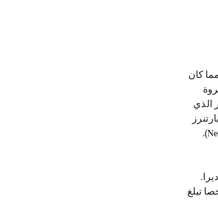
ل مما كان
ثروة
ير الذي
رتنرز
342 سنتي-مليونيرا، و21 مليارديرا.
 يبلغ عدد سكانها 1.4 مليار نسمة تضم 135.563 شخصا تبلغ