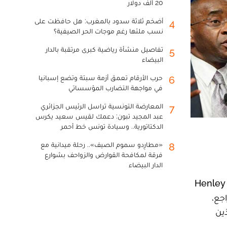
20 ألف دولار
أضخم ثلاثة سدود بالمغرب: هل حافظت على
4
نسب ملئها رغم موجات الحر الصيفية؟
تفاصيل منشأة رياضية كبرى مرتقبة بالدار
5
البيضاء
حرب الأرقام تعمق أزمة سبتة وتضع إسبانيا
6
في مواجهة التضارب المؤسساتي
المعارضة التونسية تراسل الرئيس الجزائري
7
عبد المجيد تبون: دعمك لقيس سعيد يكرس
الدكتاتورية.. وسيادة تونس خط أحمر
«مطارِدو سموم الصيف».. رحلة ميدانية مع
8
فرقة لمكافحة القوارض والزواحف بشوارع
الدار البيضاء
يوجد في إفريقيا 135.200 مليونيرا، و342 سنتي-مليونيرا، و21 مليارديرا، وفقا لتقرير الثروة الإفريقية 2024 الصادر عن « Henley
اجع،
لئك الذين