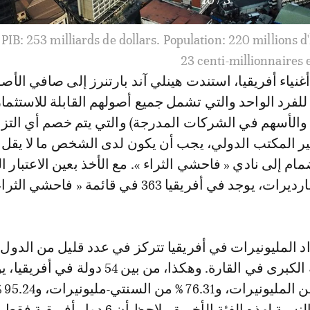
PIB: 104 milliards de dollars. Population: 55 millions d'
ياء أفريقيا، استندت هينلي آند بارتنرز إلى صافي الأص
 للفرد الواحد والتي تشمل جميع أصولهم القابلة للاستثمار
د والأسهم في الشركات المدرجة) والتي يتم خصم أي التز
مام إلى نادي « فاحشي الثراء ». مع الأخذ بعين الاعتبار ا
د في أفريقيا 363 في قائمة « فاحشي الثراء ».
د المليونيرات في أفريقيا تتركز في عدد قليل من الدول،
القوى الاقتصادية الكبرى في القارة. وهكذا، من بين 54 دول
10 دول 7.16
المليارديرات. وبالنسبة لهذه الفئة الأخيرة، يلاحظ أن 6 دول أفر