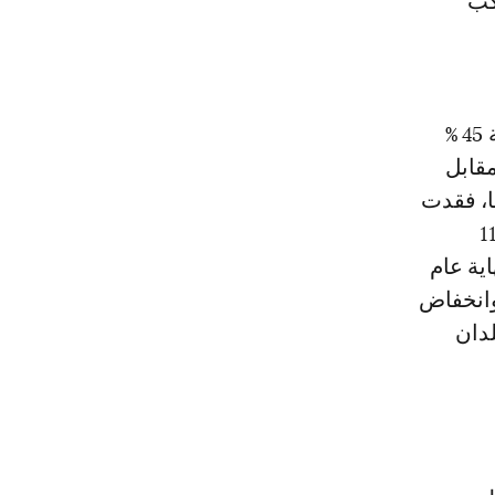
كب
وخلال نفس المدة، سجلت نيجيريا أكبر انخفاض في عدد مليونيراتها بنسبة 45 %
لنيرة مقابل
ها، فقدت
ات في القارة، 11300
3780 مليونير في نهاية عام
 وانخفاض
لدان