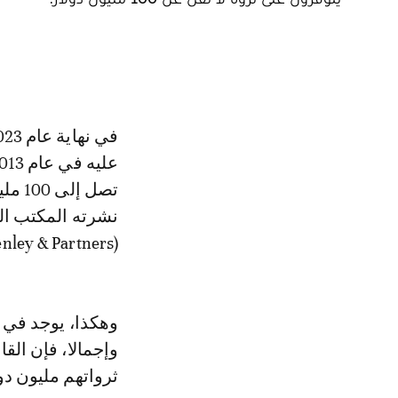
تصل إ
نشرته المكتب ال
(Henley & Partners) بالتعاون مع مجموعة نيو وورد ويلث (New Word Wealth).
ثرواتهم مليون دول