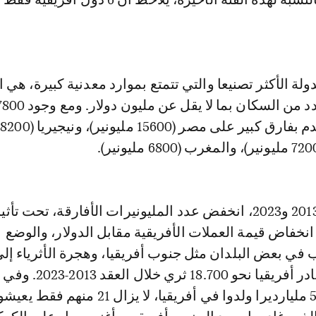
ولة الأكثر تصنيعا والتي تتمتع بموارد معدنية كبيرة، هي ا
التي تضم أكبر عدد من السكان بما لا يقل عن مليون
مليونير، فهي تتقدم بفارق كبير على مصر (15600 مليونير)، ونيجيريا (8200
خلال الفترة بين 2013 و2023، انخفض عدد المليونيرات الأفارقة، تحت ت
انخفاض قيمة العملات الأفريقية مقابل الدولار، والوضع
في بعض البلدان مثل جنوب أفريقيا، وهجرة الأثرياء إل
أخرى... وهكذا، غادر أفريقيا نحو 18.700 ثري خلال
الإطار، من بين 54 مليارديرا ولدوا في أفريقيا، لا يزال 1