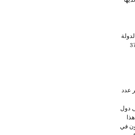
لدولة
 دولار. ومع وجود 37800
أثير عدد
ى دول
 العقد 2013-2023. وفي هذا
2 منهم فقط يعيشون في