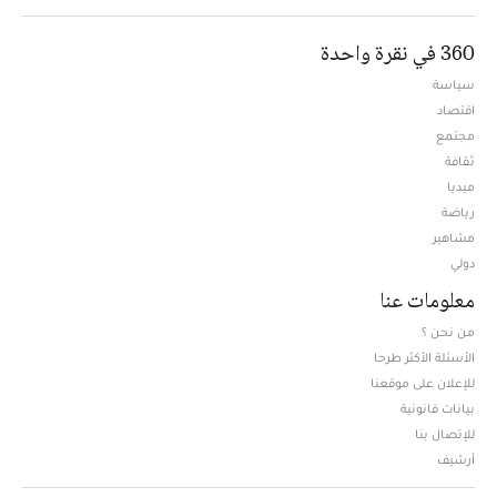
360 في نقرة واحدة
سياسة
اقتصاد
مجتمع
ثقافة
ميديا
Opens in new window
رياضة
مشاهير
دولي
معلومات عنا
من نحن ؟
الأسئلة الأكثر طرحا
للإعلان على موقعنا
بيانات قانونية
للإتصال بنا
أرشيف