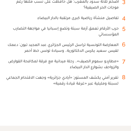
3
أضخم ثلاثة سدود بالمغرب: هل حافظت على نسب ملئها رغم
موجات الحر الصيفية؟
4
تفاصيل منشأة رياضية كبرى مرتقبة بالدار البيضاء
5
حرب الأرقام تعمق أزمة سبتة وتضع إسبانيا في مواجهة التضارب
المؤسساتي
6
المعارضة التونسية تراسل الرئيس الجزائري عبد المجيد تبون: دعمك
لقيس سعيد يكرس الدكتاتورية.. وسيادة تونس خط أحمر
7
«مطارِدو سموم الصيف».. رحلة ميدانية مع فرقة لمكافحة القوارض
والزواحف بشوارع الدار البيضاء
8
تقرير أمني يكشف المستور: «أيادي جزائرية» وجهت الاقتحام الجماعي
لسبتة ومليلية عبر «غرفة قيادة رقمية»