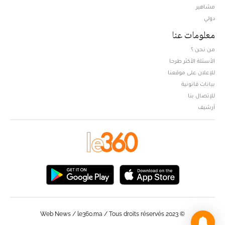
مشاهير
دولي
معلومات عنا
من نحن ؟
الأسئلة الأكثر طرحا
للإعلان على موقعنا
بيانات قانونية
للإتصال بنا
أرشيف
© Web News / le360.ma / Tous droits réservés 2023