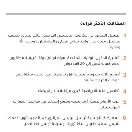
المقالات الأكثر قراءة
1
العميل السابق في مكافحة التجسس الفرنسي ماثيو غديري يكشف
تفاصيل مثيرة عن روابط نظام الملالي والبوليساريو وحزب الله
والجزائر
2
تأشيرة الدخول للولايات المتحدة: مواطنو 30 دولة إفريقية مطالبون
بدفع كفالة تصل إلى 20 ألف دولار
3
أضخم ثلاثة سدود بالمغرب: هل حافظت على نسب ملئها رغم
موجات الحر الصيفية؟
4
تفاصيل منشأة رياضية كبرى مرتقبة بالدار البيضاء
5
حرب الأرقام تعمق أزمة سبتة وتضع إسبانيا في مواجهة التضارب
المؤسساتي
6
المعارضة التونسية تراسل الرئيس الجزائري عبد المجيد تبون: دعمك
لقيس سعيد يكرس الدكتاتورية.. وسيادة تونس خط أحمر