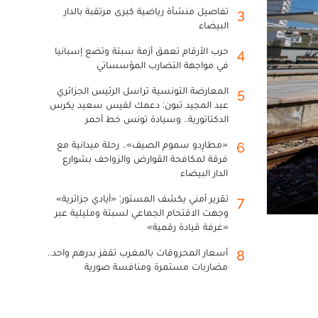
تفاصيل منشأة رياضية كبرى مرتقبة بالدار
3
البيضاء
حرب الأرقام تعمق أزمة سبتة وتضع إسبانيا
4
في مواجهة التضارب المؤسساتي
المعارضة التونسية تراسل الرئيس الجزائري
5
عبد المجيد تبون: دعمك لقيس سعيد يكرس
الدكتاتورية.. وسيادة تونس خط أحمر
«مطارِدو سموم الصيف».. رحلة ميدانية مع
6
فرقة لمكافحة القوارض والزواحف بشوارع
الدار البيضاء
تقرير أمني يكشف المستور: «أيادي جزائرية»
7
وجهت الاقتحام الجماعي لسبتة ومليلية عبر
«غرفة قيادة رقمية»
أسعار المحروقات بالمغرب تقفز بدرهم واحد..
8
مضاربات مستمرة ومنافسة صورية