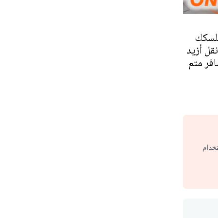
للسكك
قل أزيد
مسافر متم
تخدام