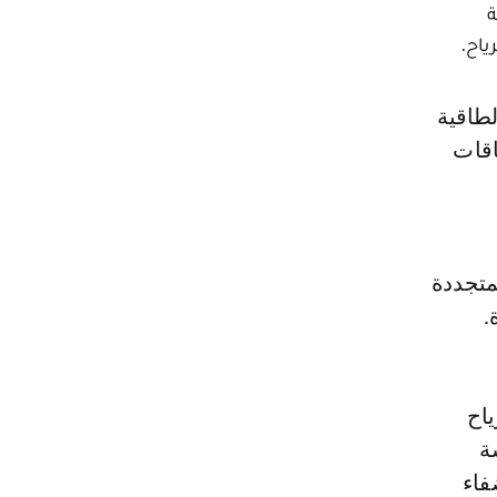
قة
اقات
متجددة
ياح
ة
فاء