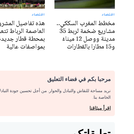
اقتصاد
اقتصاد
مخطط المغرب السككي..
هذه تفاصيل المشرو
مشاريع ضخمة لربط 35
العاصمة الرباط تتعز
مدينة ووصل 12 ميناءً
بمحطة قطار جديدة
و15 مطارا بالقطارات
بمواصفات عالية
مرحبا بكم في فضاء التعليق
نريد مساحة للنقاش والتبادل والحوار. من أجل تحسين جودة التباد
الخاصة بنا.
اقرأ ميثاقنا
تعليقاتكم