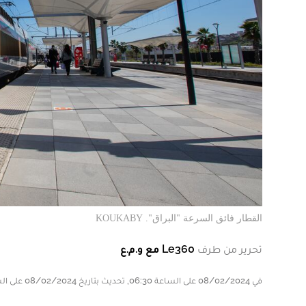
القطار فائق السرعة "البراق". KOUKABY
تحرير من طرف
Le360 مع و.م.ع
في 08/02/2024 على الساعة 06:30, تحديث بتاريخ 08/02/2024 على الساعة 06:30