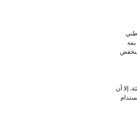
وطني
" الذي تم تقديمه
 منخفض
، إلا أن
ستدام