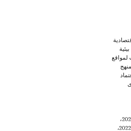
تصادية
يئية
 لمواقع
، والإجراء الممنهج
تماد
ى
وفضلا عن ذلك، تلقى المكتب الوطني للسكك الحديدية، خلال شهر يناير 2024،
تأكيدا لشهادة ما بعد إصدار سندات green bonds المنجزة في شهر يوليوز 2022،