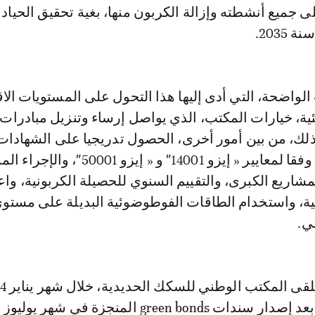
ى جميع أنشطته وإزالة الكربون منها، بغية تحقيق الحياد
2035.
واضحة، التي أدى إليها هذا التحول على المستويات الاق
يئية، خيارات المكتب، الذي يواصل إرساء وتنزيل مبادرات ب
ذلك، من بين أمور أخرى، الحصول تدريجيا على الشهادات
السكك الحديدية وفقا لمعايير « إيزو 14001″ و « إيزو 50001″
مشاريع الكبرى، والتقييم السنوي للحصيلة الكربونية، واع
يئية، واستخدام الطاقات الفوطوضوئية البديلة على مستو
ي.