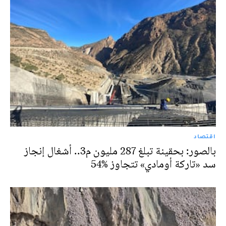
اقتصاد
بالصور: بحقينة تبلغ 287 مليون م3.. أشغال إنجاز
سد «تاركة أومادي» تتجاوز %54