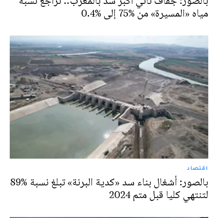
بالصور: جفاف ثاني أكبر سد بالمغرب.. تراجع نسبة
مياه «المسيرة» من %75 إلى %0.4
اقتصاد
بالصور: أشغال بناء سد «كدية البرنة» تبلغ نسبة %89
لتنتهي كليا قبل متم 2024