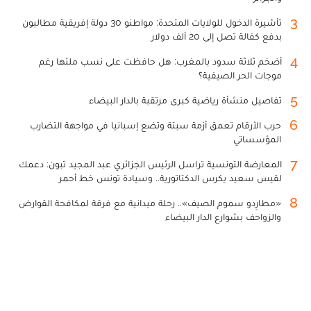
3
تأشيرة الدخول للولايات المتحدة: مواطنو 30 دولة إفريقية مطالبون
بدفع كفالة تصل إلى 20 ألف دولار
4
أضخم ثلاثة سدود بالمغرب: هل حافظت على نسب ملئها رغم
موجات الحر الصيفية؟
5
تفاصيل منشأة رياضية كبرى مرتقبة بالدار البيضاء
6
حرب الأرقام تعمق أزمة سبتة وتضع إسبانيا في مواجهة التضارب
المؤسساتي
7
المعارضة التونسية تراسل الرئيس الجزائري عبد المجيد تبون: دعمك
لقيس سعيد يكرس الدكتاتورية.. وسيادة تونس خط أحمر
8
«مطارِدو سموم الصيف».. رحلة ميدانية مع فرقة لمكافحة القوارض
والزواحف بشوارع الدار البيضاء