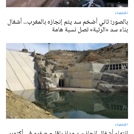
اقتصاد
بالصور: ثاني أضخم سد يتم إنجازه بالمغرب.. أشغال
بناء سد «الرتبة» تصل نسبة هامة
اقتصاد
انتهاء أشغال إنجاز سد مداز بإقليم صفرو في أكتوبر