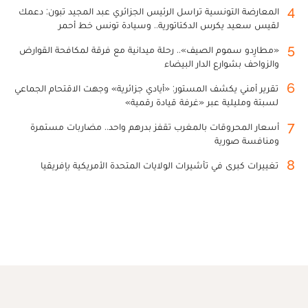
4
المعارضة التونسية تراسل الرئيس الجزائري عبد المجيد تبون: دعمك
لقيس سعيد يكرس الدكتاتورية.. وسيادة تونس خط أحمر
5
«مطارِدو سموم الصيف».. رحلة ميدانية مع فرقة لمكافحة القوارض
والزواحف بشوارع الدار البيضاء
6
تقرير أمني يكشف المستور: «أيادي جزائرية» وجهت الاقتحام الجماعي
لسبتة ومليلية عبر «غرفة قيادة رقمية»
7
أسعار المحروقات بالمغرب تقفز بدرهم واحد.. مضاربات مستمرة
ومنافسة صورية
8
تغييرات كبرى في تأشيرات الولايات المتحدة الأمريكية بإفريقيا