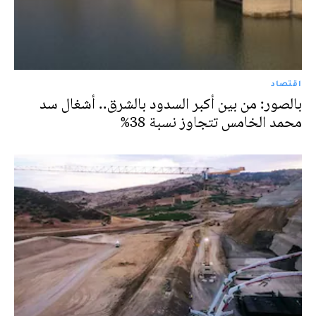
اقتصاد
بالصور: من بين أكبر السدود بالشرق.. أشغال سد
محمد الخامس تتجاوز نسبة 38%