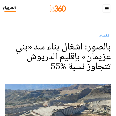
العربية
▾
اقتصاد
بالصور: أشغال بناء سد «بني
عزيمان» بإقليم الدريوش
تتجاوز نسبة %55