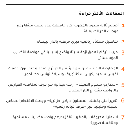
المقالات الأكثر قراءة
1
أضخم ثلاثة سدود بالمغرب: هل حافظت على نسب ملئها رغم
موجات الحر الصيفية؟
2
تفاصيل منشأة رياضية كبرى مرتقبة بالدار البيضاء
3
حرب الأرقام تعمق أزمة سبتة وتضع إسبانيا في مواجهة التضارب
المؤسساتي
4
المعارضة التونسية تراسل الرئيس الجزائري عبد المجيد تبون: دعمك
لقيس سعيد يكرس الدكتاتورية.. وسيادة تونس خط أحمر
5
«مطارِدو سموم الصيف».. رحلة ميدانية مع فرقة لمكافحة القوارض
والزواحف بشوارع الدار البيضاء
6
تقرير أمني يكشف المستور: «أيادي جزائرية» وجهت الاقتحام الجماعي
لسبتة ومليلية عبر «غرفة قيادة رقمية»
7
أسعار المحروقات بالمغرب تقفز بدرهم واحد.. مضاربات مستمرة
ومنافسة صورية