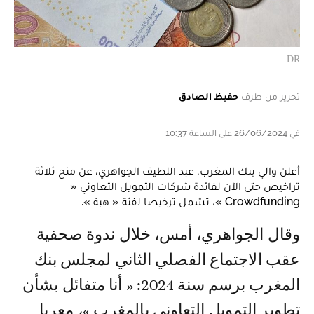
DR
تحرير من طرف
حفيظ الصادق
في 26/06/2024 على الساعة 10:37
أعلن والي بنك المغرب، عبد اللطيف الجواهري، عن منح ثلاثة
تراخيص حتى الآن لفائدة شركات التمويل التعاوني «
Crowdfunding »، تشمل ترخيصا لفئة « هبة ».
وقال الجواهري، أمس، خلال ندوة صحفية
عقب الاجتماع الفصلي الثاني لمجلس بنك
المغرب برسم سنة 2024: « أنا متفائل بشأن
تطوير التمويل التعاوني بالمغرب »، معربا