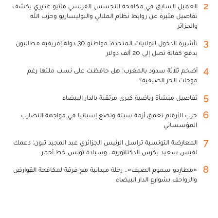
2
العميل السابق في مكافحة التجسس الفرنسي ماثيو غديري يكشف
تفاصيل مثيرة عن روابط نظام الملالي والبوليساريو وحزب الله
والجزائر
3
تأشيرة الدخول للولايات المتحدة: مواطنو 30 دولة إفريقية مطالبون
بدفع كفالة تصل إلى 20 ألف دولار
4
أضخم ثلاثة سدود بالمغرب: هل حافظت على نسب ملئها رغم
موجات الحر الصيفية؟
5
تفاصيل منشأة رياضية كبرى مرتقبة بالدار البيضاء
6
حرب الأرقام تعمق أزمة سبتة وتضع إسبانيا في مواجهة التضارب
المؤسساتي
7
المعارضة التونسية تراسل الرئيس الجزائري عبد المجيد تبون: دعمك
لقيس سعيد يكرس الدكتاتورية.. وسيادة تونس خط أحمر
8
«مطارِدو سموم الصيف».. رحلة ميدانية مع فرقة لمكافحة القوارض
والزواحف بشوارع الدار البيضاء