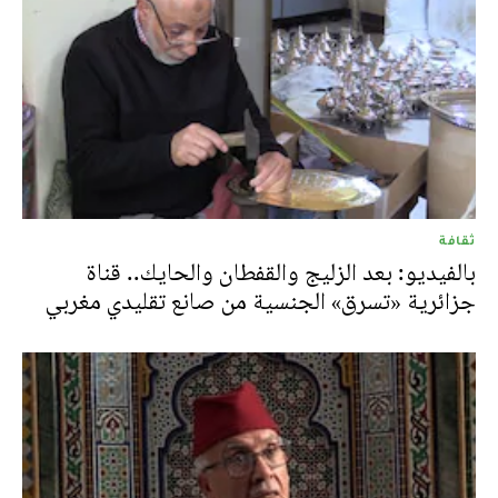
ثقافة
بالفيديو: بعد الزليج والقفطان والحايك.. قناة
جزائرية «تسرق» الجنسية من صانع تقليدي مغربي