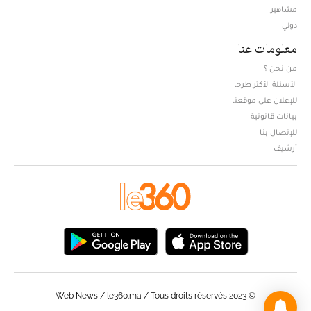
مشاهير
دولي
معلومات عنا
من نحن ؟
الأسئلة الأكثر طرحا
للإعلان على موقعنا
بيانات قانونية
للإتصال بنا
أرشيف
© Web News / le360.ma / Tous droits réservés 2023