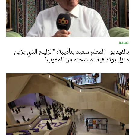
ثقافة
بالفيديو - المعلم سعيد بنأديبة: "الزليج الذي يزين
منزل بوتفلقية تم شحنه من المغرب"