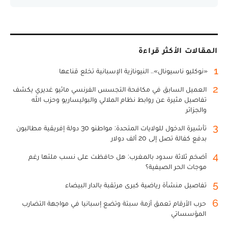
المقالات الأكثر قراءة
1
«نوكليو ناسيونال».. النيونازية الإسبانية تخلع قناعها
2
العميل السابق في مكافحة التجسس الفرنسي ماثيو غديري يكشف
تفاصيل مثيرة عن روابط نظام الملالي والبوليساريو وحزب الله
والجزائر
3
تأشيرة الدخول للولايات المتحدة: مواطنو 30 دولة إفريقية مطالبون
بدفع كفالة تصل إلى 20 ألف دولار
4
أضخم ثلاثة سدود بالمغرب: هل حافظت على نسب ملئها رغم
موجات الحر الصيفية؟
5
تفاصيل منشأة رياضية كبرى مرتقبة بالدار البيضاء
6
حرب الأرقام تعمق أزمة سبتة وتضع إسبانيا في مواجهة التضارب
المؤسساتي