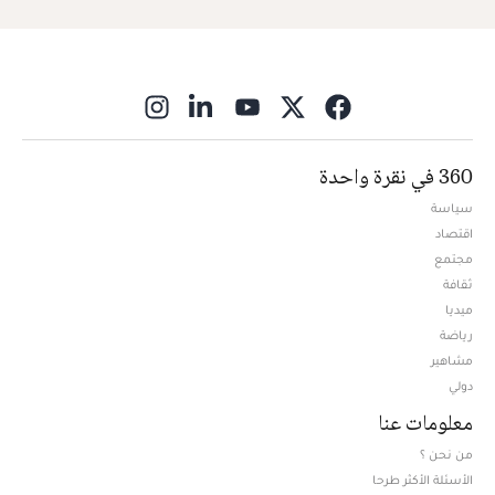
ns in new window
360 في نقرة واحدة
سياسة
اقتصاد
مجتمع
ثقافة
ميديا
Opens in new window
رياضة
مشاهير
دولي
معلومات عنا
من نحن ؟
الأسئلة الأكثر طرحا