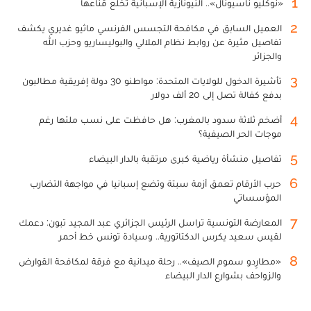
1
«نوكليو ناسيونال».. النيونازية الإسبانية تخلع قناعها
2
العميل السابق في مكافحة التجسس الفرنسي ماثيو غديري يكشف
تفاصيل مثيرة عن روابط نظام الملالي والبوليساريو وحزب الله
والجزائر
3
تأشيرة الدخول للولايات المتحدة: مواطنو 30 دولة إفريقية مطالبون
بدفع كفالة تصل إلى 20 ألف دولار
4
أضخم ثلاثة سدود بالمغرب: هل حافظت على نسب ملئها رغم
موجات الحر الصيفية؟
5
تفاصيل منشأة رياضية كبرى مرتقبة بالدار البيضاء
6
حرب الأرقام تعمق أزمة سبتة وتضع إسبانيا في مواجهة التضارب
المؤسساتي
7
المعارضة التونسية تراسل الرئيس الجزائري عبد المجيد تبون: دعمك
لقيس سعيد يكرس الدكتاتورية.. وسيادة تونس خط أحمر
8
«مطارِدو سموم الصيف».. رحلة ميدانية مع فرقة لمكافحة القوارض
والزواحف بشوارع الدار البيضاء