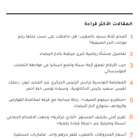
المقالات الأكثر قراءة
1
أضخم ثلاثة سدود بالمغرب: هل حافظت على نسب ملئها رغم
موجات الحر الصيفية؟
2
تفاصيل منشأة رياضية كبرى مرتقبة بالدار البيضاء
3
حرب الأرقام تعمق أزمة سبتة وتضع إسبانيا في مواجهة التضارب
المؤسساتي
4
المعارضة التونسية تراسل الرئيس الجزائري عبد المجيد تبون: دعمك
لقيس سعيد يكرس الدكتاتورية.. وسيادة تونس خط أحمر
5
«مطارِدو سموم الصيف».. رحلة ميدانية مع فرقة لمكافحة القوارض
والزواحف بشوارع الدار البيضاء
6
تقرير أمني يكشف المستور: «أيادي جزائرية» وجهت الاقتحام الجماعي
لسبتة ومليلية عبر «غرفة قيادة رقمية»
7
أسعار المحروقات بالمغرب تقفز بدرهم واحد.. مضاربات مستمرة