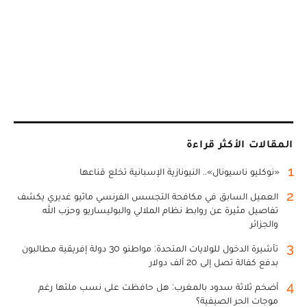
المقالات الأكثر قراءة
1
«نوكليو ناسيونال».. النيونازية الإسبانية تخلع قناعها
2
العميل السابق في مكافحة التجسس الفرنسي ماثيو غديري يكشف
تفاصيل مثيرة عن روابط نظام الملالي والبوليساريو وحزب الله
والجزائر
3
تأشيرة الدخول للولايات المتحدة: مواطنو 30 دولة إفريقية مطالبون
بدفع كفالة تصل إلى 20 ألف دولار
4
أضخم ثلاثة سدود بالمغرب: هل حافظت على نسب ملئها رغم
موجات الحر الصيفية؟