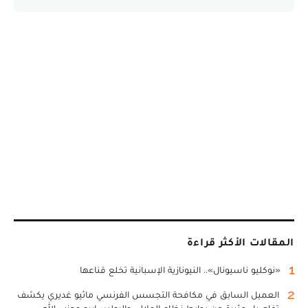
المقالات الأكثر قراءة
1
«نوكليو ناسيونال».. النيونازية الإسبانية تخلع قناعها
2
العميل السابق في مكافحة التجسس الفرنسي ماثيو غديري يكشف
تفاصيل مثيرة عن روابط نظام الملالي والبوليساريو وحزب الله