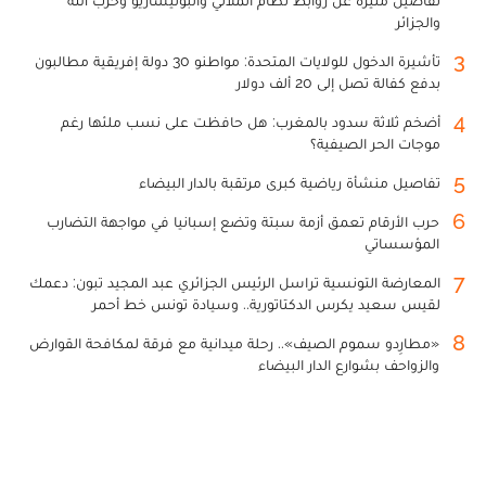
والجزائر
3
تأشيرة الدخول للولايات المتحدة: مواطنو 30 دولة إفريقية مطالبون
بدفع كفالة تصل إلى 20 ألف دولار
4
أضخم ثلاثة سدود بالمغرب: هل حافظت على نسب ملئها رغم
موجات الحر الصيفية؟
5
تفاصيل منشأة رياضية كبرى مرتقبة بالدار البيضاء
6
حرب الأرقام تعمق أزمة سبتة وتضع إسبانيا في مواجهة التضارب
المؤسساتي
7
المعارضة التونسية تراسل الرئيس الجزائري عبد المجيد تبون: دعمك
لقيس سعيد يكرس الدكتاتورية.. وسيادة تونس خط أحمر
8
«مطارِدو سموم الصيف».. رحلة ميدانية مع فرقة لمكافحة القوارض
والزواحف بشوارع الدار البيضاء