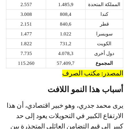
المملكة المتحدة
1.485,9
2.557
كندا
808,4
3.008
قطر
840,6
2.151
سويسرا
1.022
1.477
الكويت
731,2
1.822
دول أخرى
4.078,3
7.735
المجموع
57.409,7
115.260
المصدر: مكتب الصرف
أسباب هذا النمو اللافت
يرى محمد جدري، وهو خبير اقتصادي، أن هذا
الارتفاع الكبير في التحويلات يعود إلى حد
كبير إلى قيم التضامن العائلي المتجذرة بين