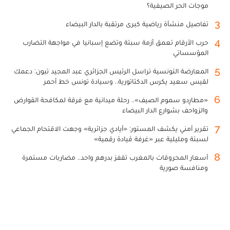
موجات الحر الصيفية؟
3
تفاصيل منشأة رياضية كبرى مرتقبة بالدار البيضاء
4
حرب الأرقام تعمق أزمة سبتة وتضع إسبانيا في مواجهة التضارب
المؤسساتي
5
المعارضة التونسية تراسل الرئيس الجزائري عبد المجيد تبون: دعمك
لقيس سعيد يكرس الدكتاتورية.. وسيادة تونس خط أحمر
6
«مطارِدو سموم الصيف».. رحلة ميدانية مع فرقة لمكافحة القوارض
والزواحف بشوارع الدار البيضاء
7
تقرير أمني يكشف المستور: «أيادي جزائرية» وجهت الاقتحام الجماعي
لسبتة ومليلية عبر «غرفة قيادة رقمية»
8
أسعار المحروقات بالمغرب تقفز بدرهم واحد.. مضاربات مستمرة
ومنافسة صورية