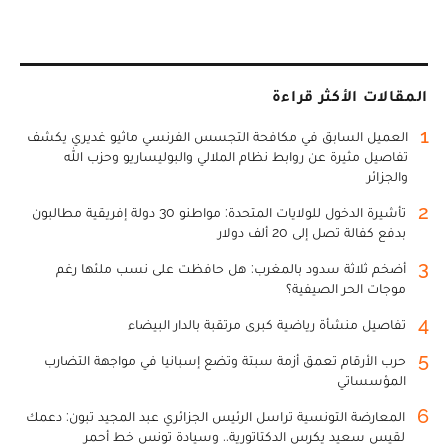
المقالات الأكثر قراءة
1
العميل السابق في مكافحة التجسس الفرنسي ماثيو غديري يكشف
تفاصيل مثيرة عن روابط نظام الملالي والبوليساريو وحزب الله
والجزائر
2
تأشيرة الدخول للولايات المتحدة: مواطنو 30 دولة إفريقية مطالبون
بدفع كفالة تصل إلى 20 ألف دولار
3
أضخم ثلاثة سدود بالمغرب: هل حافظت على نسب ملئها رغم
موجات الحر الصيفية؟
4
تفاصيل منشأة رياضية كبرى مرتقبة بالدار البيضاء
5
حرب الأرقام تعمق أزمة سبتة وتضع إسبانيا في مواجهة التضارب
المؤسساتي
6
المعارضة التونسية تراسل الرئيس الجزائري عبد المجيد تبون: دعمك
لقيس سعيد يكرس الدكتاتورية.. وسيادة تونس خط أحمر