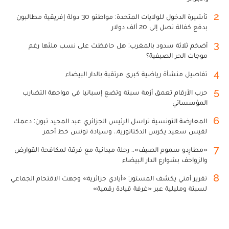
2
تأشيرة الدخول للولايات المتحدة: مواطنو 30 دولة إفريقية مطالبون
بدفع كفالة تصل إلى 20 ألف دولار
3
أضخم ثلاثة سدود بالمغرب: هل حافظت على نسب ملئها رغم
موجات الحر الصيفية؟
4
تفاصيل منشأة رياضية كبرى مرتقبة بالدار البيضاء
5
حرب الأرقام تعمق أزمة سبتة وتضع إسبانيا في مواجهة التضارب
المؤسساتي
6
المعارضة التونسية تراسل الرئيس الجزائري عبد المجيد تبون: دعمك
لقيس سعيد يكرس الدكتاتورية.. وسيادة تونس خط أحمر
7
«مطارِدو سموم الصيف».. رحلة ميدانية مع فرقة لمكافحة القوارض
والزواحف بشوارع الدار البيضاء
8
تقرير أمني يكشف المستور: «أيادي جزائرية» وجهت الاقتحام الجماعي
لسبتة ومليلية عبر «غرفة قيادة رقمية»