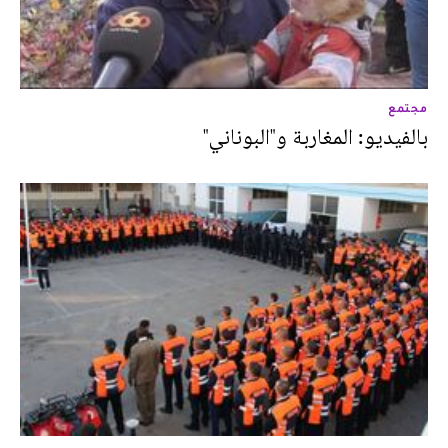
مجتمع
بالفيديو: المغاربة و"البوناني"