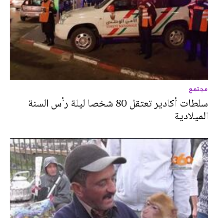
مجتمع
سلطات أكادير تعتقل 80 شخصا ليلة رأس السنة
الميلادية