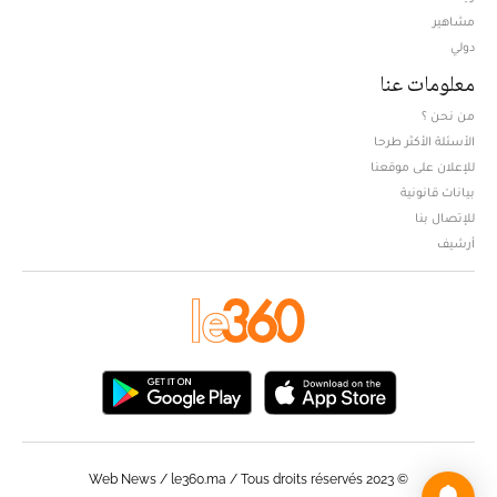
مشاهير
دولي
معلومات عنا
من نحن ؟
الأسئلة الأكثر طرحا
للإعلان على موقعنا
بيانات قانونية
للإتصال بنا
أرشيف
© Web News / le360.ma / Tous droits réservés 2023