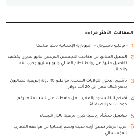
المقالات الأكثر قراءة
1
«نوكليو ناسيونال».. النيونازية الإسبانية تخلع قناعها
2
العميل السابق في مكافحة التجسس الفرنسي ماثيو غديري يكشف
تفاصيل مثيرة عن روابط نظام الملالي والبوليساريو وحزب الله
والجزائر
3
تأشيرة الدخول للولايات المتحدة: مواطنو 30 دولة إفريقية مطالبون
بدفع كفالة تصل إلى 20 ألف دولار
4
أضخم ثلاثة سدود بالمغرب: هل حافظت على نسب ملئها رغم
موجات الحر الصيفية؟
5
تفاصيل منشأة رياضية كبرى مرتقبة بالدار البيضاء
6
حرب الأرقام تعمق أزمة سبتة وتضع إسبانيا في مواجهة التضارب
المؤسساتي