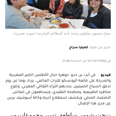
سياح صينيون يتناولون وجبة بأحد المطاعم المغربية (صورة تعبيرية)
تحرير من طرف
كميليا سراج
في 11/07/2025 على الساعة 11:30
فيديو
في آيت بن حدو، جوهرة جبال الأطلس الكبير المغربية
والمدرجة على قائمة اليونسكو للتراث العالمي، يزداد يوما عن يوم
تدفق السياح الصينيين. يجذبهم الثراء الثقافي المغربي، وتنوع
مناظره الطبيعية، ومطبخه التقليدي، ويساهمون في إنعاش
الاقتصاد المحلي. ويكشف استطلاع أجرته وكالة أسوشيتد برس
عن مدى هذا الإقبال.
تحت شمس ساطعة، تسير مجموعات من