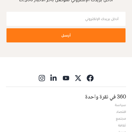
أرسل
ns in new window
360 في نقرة واحدة
سياسة
اقتصاد
مجتمع
ثقافة