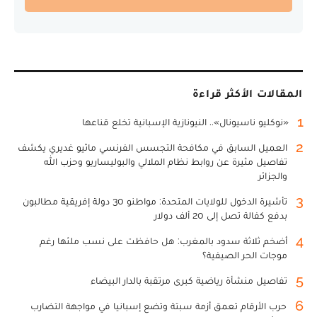
المقالات الأكثر قراءة
1
«نوكليو ناسيونال».. النيونازية الإسبانية تخلع قناعها
2
العميل السابق في مكافحة التجسس الفرنسي ماثيو غديري يكشف
تفاصيل مثيرة عن روابط نظام الملالي والبوليساريو وحزب الله
والجزائر
3
تأشيرة الدخول للولايات المتحدة: مواطنو 30 دولة إفريقية مطالبون
بدفع كفالة تصل إلى 20 ألف دولار
4
أضخم ثلاثة سدود بالمغرب: هل حافظت على نسب ملئها رغم
موجات الحر الصيفية؟
5
تفاصيل منشأة رياضية كبرى مرتقبة بالدار البيضاء
6
حرب الأرقام تعمق أزمة سبتة وتضع إسبانيا في مواجهة التضارب