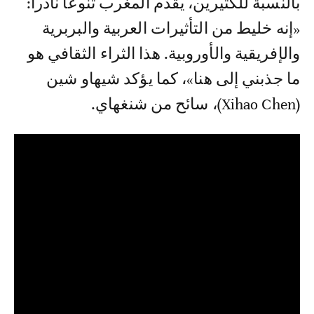
بالنسبة للكثيرين، يقدم المغرب تنوعا نادرا:
«إنه خليط من التأثيرات العربية والبربرية
والإفريقية والأوروبية. هذا الثراء الثقافي هو
ما جذبني إلى هنا»، كما يؤكد شيهاو شين
(Xihao Chen)، سائح من شنغهاي.