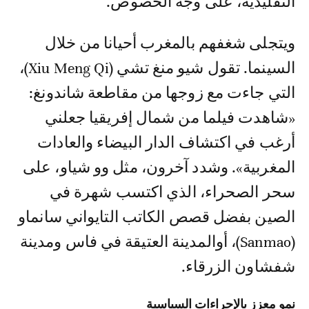
التقليدية، على وجه الخصوص.
ويتجلى شغفهم بالمغرب أحيانا من خلال
السينما. تقول شيو منغ تشي (Xiu Meng Qi)،
التي جاءت مع زوجها من مقاطعة شاندونغ:
«شاهدت فيلما من شمال إفريقيا جعلني
أرغب في اكتشاف الدار البيضاء والعادات
المغربية». وشدد آخرون، مثل وو شياو، على
سحر الصحراء، الذي اكتسب شهرة في
الصين بفضل قصص الكاتب التايواني سانماو
(Sanmao)، أوالمدينة العتيقة في فاس ومدينة
شفشاون الزرقاء.
نمو معزز بالإجراءات السياسية