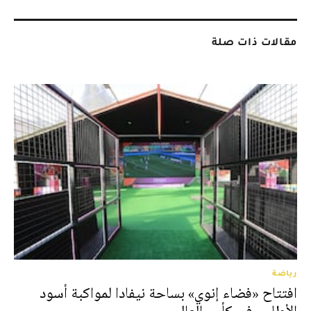
مقالات ذات صلة
رياضة
افتتاح «فضاء إنوي» بساحة نيفادا لمواكبة أسود