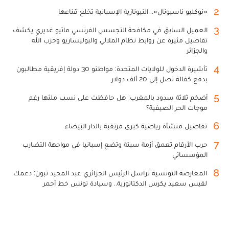
2
«نوكليو ناسيونال».. النيونازية الإسبانية تخلع قناعها
3
العميل السابق في مكافحة التجسس الفرنسي ماثيو غديري يكشف
تفاصيل مثيرة عن روابط نظام الملالي والبوليساريو وحزب الله
والجزائر
4
تأشيرة الدخول للولايات المتحدة: مواطنو 30 دولة إفريقية مطالبون
بدفع كفالة تصل إلى 20 ألف دولار
5
أضخم ثلاثة سدود بالمغرب: هل حافظت على نسب ملئها رغم
موجات الحر الصيفية؟
6
تفاصيل منشأة رياضية كبرى مرتقبة بالدار البيضاء
7
حرب الأرقام تعمق أزمة سبتة وتضع إسبانيا في مواجهة التضارب
المؤسساتي
8
المعارضة التونسية تراسل الرئيس الجزائري عبد المجيد تبون: دعمك
لقيس سعيد يكرس الدكتاتورية.. وسيادة تونس خط أحمر