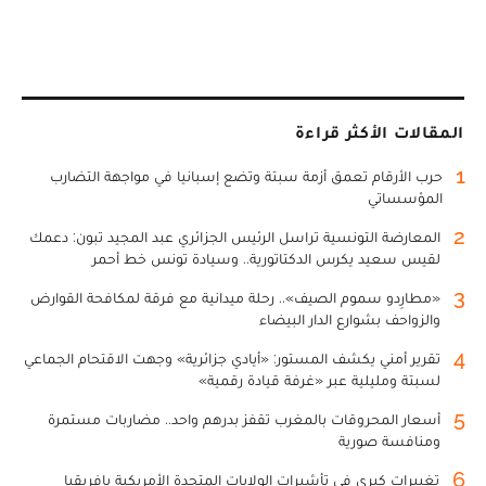
المقالات الأكثر قراءة
1
حرب الأرقام تعمق أزمة سبتة وتضع إسبانيا في مواجهة التضارب
المؤسساتي
2
المعارضة التونسية تراسل الرئيس الجزائري عبد المجيد تبون: دعمك
لقيس سعيد يكرس الدكتاتورية.. وسيادة تونس خط أحمر
3
«مطارِدو سموم الصيف».. رحلة ميدانية مع فرقة لمكافحة القوارض
والزواحف بشوارع الدار البيضاء
4
تقرير أمني يكشف المستور: «أيادي جزائرية» وجهت الاقتحام الجماعي
لسبتة ومليلية عبر «غرفة قيادة رقمية»
5
أسعار المحروقات بالمغرب تقفز بدرهم واحد.. مضاربات مستمرة
ومنافسة صورية
6
تغييرات كبرى في تأشيرات الولايات المتحدة الأمريكية بإفريقيا