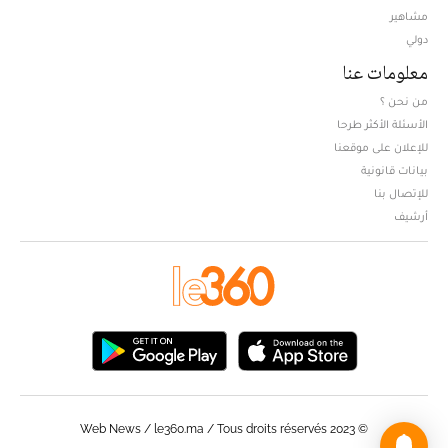
مشاهير
دولي
معلومات عنا
من نحن ؟
الأسئلة الأكثر طرحا
للإعلان على موقعنا
بيانات قانونية
للإتصال بنا
أرشيف
© Web News / le360.ma / Tous droits réservés 2023