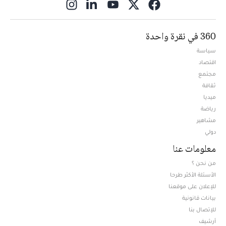
ns in new window
360 في نقرة واحدة
سياسة
اقتصاد
مجتمع
ثقافة
ميديا
Opens in new window
رياضة
مشاهير
دولي
معلومات عنا
من نحن ؟
الأسئلة الأكثر طرحا
للإعلان على موقعنا
بيانات قانونية
للإتصال بنا
أرشيف