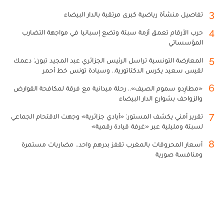
3
تفاصيل منشأة رياضية كبرى مرتقبة بالدار البيضاء
4
حرب الأرقام تعمق أزمة سبتة وتضع إسبانيا في مواجهة التضارب
المؤسساتي
5
المعارضة التونسية تراسل الرئيس الجزائري عبد المجيد تبون: دعمك
لقيس سعيد يكرس الدكتاتورية.. وسيادة تونس خط أحمر
6
«مطارِدو سموم الصيف».. رحلة ميدانية مع فرقة لمكافحة القوارض
والزواحف بشوارع الدار البيضاء
7
تقرير أمني يكشف المستور: «أيادي جزائرية» وجهت الاقتحام الجماعي
لسبتة ومليلية عبر «غرفة قيادة رقمية»
8
أسعار المحروقات بالمغرب تقفز بدرهم واحد.. مضاربات مستمرة
ومنافسة صورية