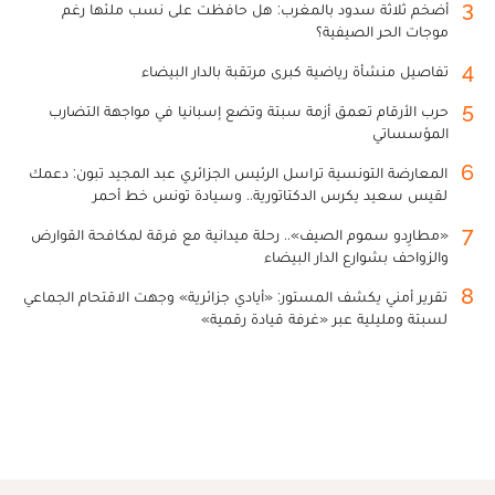
3
أضخم ثلاثة سدود بالمغرب: هل حافظت على نسب ملئها رغم
موجات الحر الصيفية؟
4
تفاصيل منشأة رياضية كبرى مرتقبة بالدار البيضاء
5
حرب الأرقام تعمق أزمة سبتة وتضع إسبانيا في مواجهة التضارب
المؤسساتي
6
المعارضة التونسية تراسل الرئيس الجزائري عبد المجيد تبون: دعمك
لقيس سعيد يكرس الدكتاتورية.. وسيادة تونس خط أحمر
7
«مطارِدو سموم الصيف».. رحلة ميدانية مع فرقة لمكافحة القوارض
والزواحف بشوارع الدار البيضاء
8
تقرير أمني يكشف المستور: «أيادي جزائرية» وجهت الاقتحام الجماعي
لسبتة ومليلية عبر «غرفة قيادة رقمية»