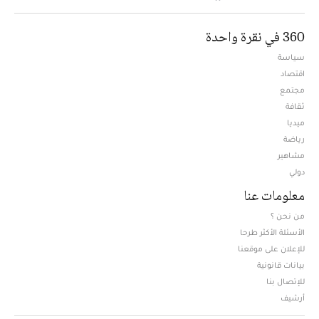
360 في نقرة واحدة
سياسة
اقتصاد
مجتمع
ثقافة
ميديا
Opens in new window
رياضة
مشاهير
دولي
معلومات عنا
من نحن ؟
الأسئلة الأكثر طرحا
للإعلان على موقعنا
بيانات قانونية
للإتصال بنا
أرشيف