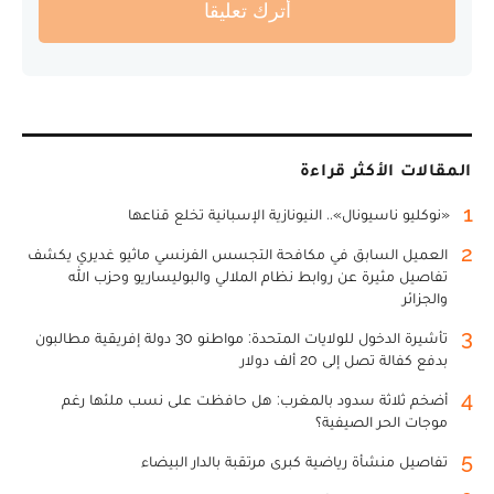
أترك تعليقا
المقالات الأكثر قراءة
1
«نوكليو ناسيونال».. النيونازية الإسبانية تخلع قناعها
2
العميل السابق في مكافحة التجسس الفرنسي ماثيو غديري يكشف
تفاصيل مثيرة عن روابط نظام الملالي والبوليساريو وحزب الله
والجزائر
3
تأشيرة الدخول للولايات المتحدة: مواطنو 30 دولة إفريقية مطالبون
بدفع كفالة تصل إلى 20 ألف دولار
4
أضخم ثلاثة سدود بالمغرب: هل حافظت على نسب ملئها رغم
موجات الحر الصيفية؟
5
تفاصيل منشأة رياضية كبرى مرتقبة بالدار البيضاء