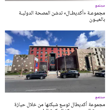
مجتمع
مجموعـة «أكديطـال» تدشن المصحة الدوليـة
بالعيـون
مجتمع
مجموعة أكديطال توسع شبكتها من خلال حيازة