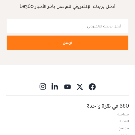
أدخل بريدك الإلكتروني للتوصل بآخر الأخبار Le360
أرسل
ns in new window
360 في نقرة واحدة
سياسة
اقتصاد
مجتمع
ثقافة