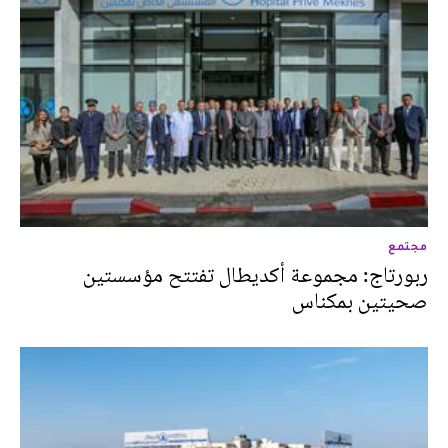
مجتمع
ربورتاج: مجموعة أكديطال تفتتح مؤسستين
صحيتين بمكناس