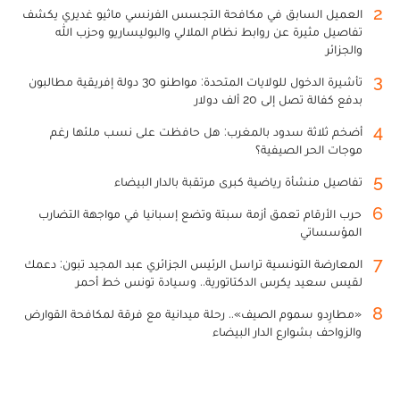
2
العميل السابق في مكافحة التجسس الفرنسي ماثيو غديري يكشف
تفاصيل مثيرة عن روابط نظام الملالي والبوليساريو وحزب الله
والجزائر
3
تأشيرة الدخول للولايات المتحدة: مواطنو 30 دولة إفريقية مطالبون
بدفع كفالة تصل إلى 20 ألف دولار
4
أضخم ثلاثة سدود بالمغرب: هل حافظت على نسب ملئها رغم
موجات الحر الصيفية؟
5
تفاصيل منشأة رياضية كبرى مرتقبة بالدار البيضاء
6
حرب الأرقام تعمق أزمة سبتة وتضع إسبانيا في مواجهة التضارب
المؤسساتي
7
المعارضة التونسية تراسل الرئيس الجزائري عبد المجيد تبون: دعمك
لقيس سعيد يكرس الدكتاتورية.. وسيادة تونس خط أحمر
8
«مطارِدو سموم الصيف».. رحلة ميدانية مع فرقة لمكافحة القوارض
والزواحف بشوارع الدار البيضاء