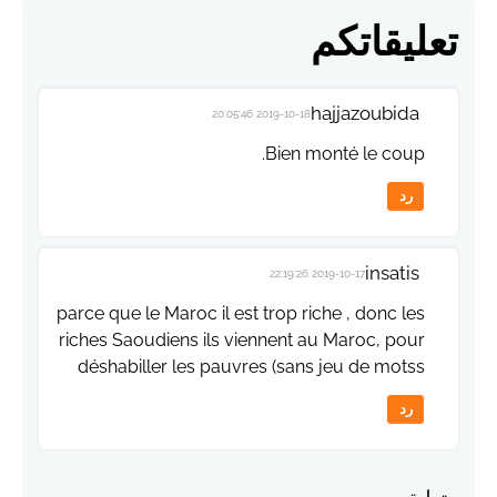
تعليقاتكم
hajjazoubida
2019-10-18 20:05:46
Bien monté le coup.
رد
insatis
2019-10-17 22:19:26
parce que le Maroc il est trop riche , donc les
riches Saoudiens ils viennent au Maroc, pour
déshabiller les pauvres (sans jeu de motss
رد