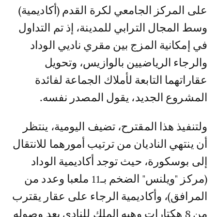
على المركز الجامعي لكرة القدم (أكاديمية)
وسط المجال الترابي للمدينة، إذ تم التداول
في إمكانية المزج بين مقري ناديي الوداد
والرجاء الرياضيين بالوازيس، وتحويل
عقاراتهما التابعة لأملاك الجماعة لفائدة
المشروع الجديد، يقول المصدر نفسه.
ولتنفيذ هذا المقترح، تضيف اليومية، ينتظر
أن ينتهي الناديان من ترتيب أمورهما للانتقال
إلى بوسكورة، حيث توجد أكاديمية الوداد
(مركز "ويلنس" الضخم بـ11 ملعبا وعدد من
المرافق)، وأكاديمية الرجاء على عقار يقترب
من 8 هكتارات وهبه الملك للنادي بعد وصوله