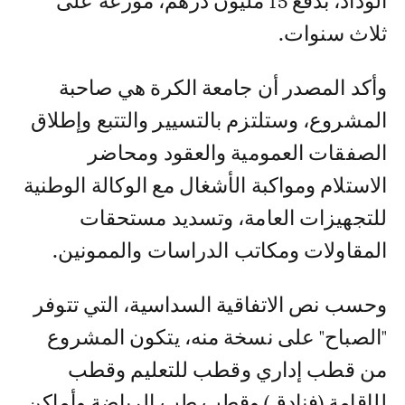
الوداد، بدفع 15 مليون درهم، موزعة على
ثلاث سنوات.
وأكد المصدر أن جامعة الكرة هي صاحبة
المشروع، وستلتزم بالتسيير والتتبع وإطلاق
الصفقات العمومية والعقود ومحاضر
الاستلام ومواكبة الأشغال مع الوكالة الوطنية
للتجهيزات العامة، وتسديد مستحقات
المقاولات ومكاتب الدراسات والممونين.
وحسب نص الاتفاقية السداسية، التي تتوفر
"الصباح" على نسخة منه، يتكون المشروع
من قطب إداري وقطب للتعليم وقطب
للإقامة (فنادق) وقطب طب الرياضة وأماكن