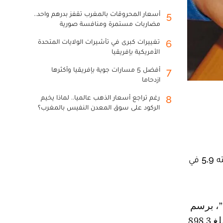
أسعار المحروقات بالمغرب تقفز بدرهم واحد..
5
مضاربات مستمرة ومنافسة صورية
تغييرات كبرى في تأشيرات الولايات المتحدة
6
الأمريكية بإفريقيا
أفضل 5 مسارات جوية بإفريقيا وأكثرها
7
ازدحاما
رغم تراجع أسعار الذهب عالميا.. لماذا يخيم
8
الركود على سوق المعدن النفيس بالمغرب؟
كشف بنك المغرب، أن جاري القروض البنكية بلغ 1.024,1 مليار درهم خلال متم شهر نونبر الماضي، بارتفاع سنوي نسبته 5,9 في
شهر نونبر 2022، أن جاري القروض البنكية الممنوحة للوكلاء غير الماليين بلغ 898.3