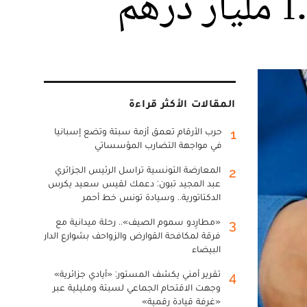
المقالات الأكثر قراءة
حرب الأرقام تعمق أزمة سبتة وتضع إسبانيا
1
في مواجهة التضارب المؤسساتي
المعارضة التونسية تراسل الرئيس الجزائري
2
عبد المجيد تبون: دعمك لقيس سعيد يكرس
الدكتاتورية.. وسيادة تونس خط أحمر
«مطارِدو سموم الصيف».. رحلة ميدانية مع
3
فرقة لمكافحة القوارض والزواحف بشوارع الدار
البيضاء
تقرير أمني يكشف المستور: «أيادي جزائرية»
4
وجهت الاقتحام الجماعي لسبتة ومليلية عبر
«غرفة قيادة رقمية»