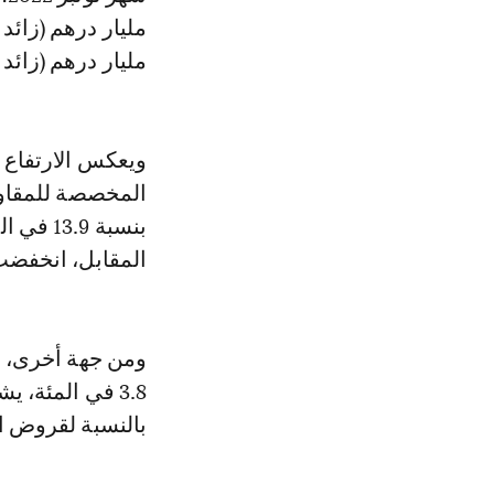
مليار درهم (زائد 4،9 في المئة).
المخصصة للمقاول
المقابل، انخفضت القروض العقا
ومن جهة أخرى، أ
بالنسبة لقروض ال