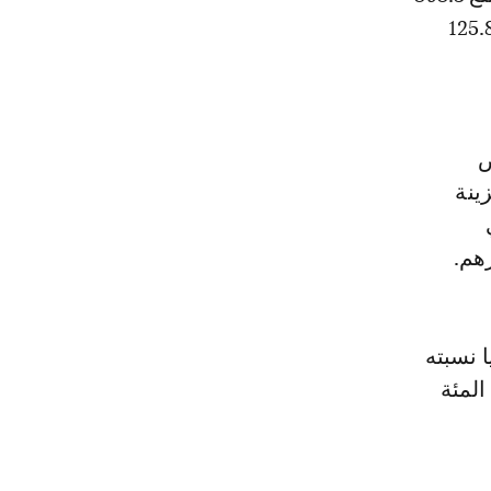
هم (زائد 6.1 في المئة)، فيما بلغت تلك الممنوحة للوكلاء الماليين 125.8
لقروض
ينة
ي
 نسبته
 2.9 في المئة في قروض السكن و3.7 في المئة