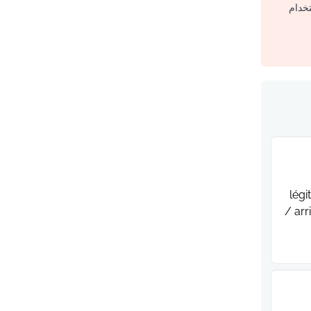
تخدام
légi
/ arr