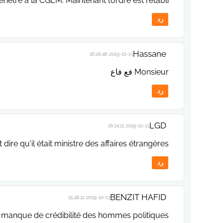
a fenêtre à la CGEM. Maintenant l’ordre est rétabli
رد
Hassane
2019-10-13 16:26:46
Monsieur فع فاع
رد
LGD
2019-10-13 16:24:11
t dire qu'il était ministre des affaires étrangères
رد
BENZIT HAFID
2019-10-13 15:48:12
du manque de crédibilité des hommes politiques