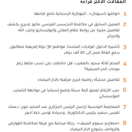
المقالات الأكثر قراءة
1
«نوكليو ناسيونال».. النيونازية الإسبانية تخلع قناعها
2
العميل السابق في مكافحة التجسس الفرنسي ماثيو غديري يكشف
تفاصيل مثيرة عن روابط نظام الملالي والبوليساريو وحزب الله
والجزائر
3
تأشيرة الدخول للولايات المتحدة: مواطنو 30 دولة إفريقية مطالبون
بدفع كفالة تصل إلى 20 ألف دولار
4
أضخم ثلاثة سدود بالمغرب: هل حافظت على نسب ملئها رغم
موجات الحر الصيفية؟
5
تفاصيل منشأة رياضية كبرى مرتقبة بالدار البيضاء
6
حرب الأرقام تعمق أزمة سبتة وتضع إسبانيا في مواجهة التضارب
المؤسساتي
7
المعارضة التونسية تراسل الرئيس الجزائري عبد المجيد تبون: دعمك
لقيس سعيد يكرس الدكتاتورية.. وسيادة تونس خط أحمر
8
«مطارِدو سموم الصيف».. رحلة ميدانية مع فرقة لمكافحة القوارض
والزواحف بشوارع الدار البيضاء