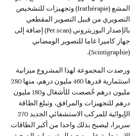
المشع (Irathérapie) وتجهيزات للتشخيص
التصويري من قبيل التصوير المقطعي
بالإصدار البوزيتروني (Pet scan) إضافة إلى
جهاز كاميرا غاما للتصوير الومضاني
(Scintigraphie).
ورصدت المجموعة لهذا المشروع ميزانية
استثمارية قدرها 460 مليون درهم، منها 280
مليون درهم خُصصت للأشغال و180 مليون
درهم للتجهيزات والمرافق، وتبلغ الطاقة
الإيوائية للمركب الاستشفائي الجديد 270
سريرا، ليصبح بذلك واحدا من أكبر الطاقات
الاستيعابية على صعيد المؤسسات الصحية