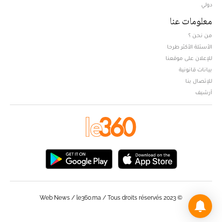
دولي
معلومات عنا
من نحن ؟
الأسئلة الأكثر طرحا
للإعلان على موقعنا
بيانات قانونية
للإتصال بنا
أرشيف
© Web News / le360.ma / Tous droits réservés 2023