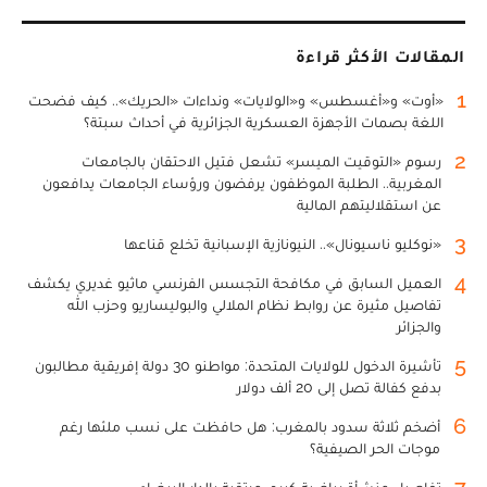
المقالات الأكثر قراءة
1
«أوت» و«أغسطس» و«الولايات» ونداءات «الحريك».. كيف فضحت
اللغة بصمات الأجهزة العسكرية الجزائرية في أحداث سبتة؟
2
رسوم «التوقيت الميسر» تشعل فتيل الاحتقان بالجامعات
المغربية.. الطلبة الموظفون يرفضون ورؤساء الجامعات يدافعون
عن استقلاليتهم المالية
3
«نوكليو ناسيونال».. النيونازية الإسبانية تخلع قناعها
4
العميل السابق في مكافحة التجسس الفرنسي ماثيو غديري يكشف
تفاصيل مثيرة عن روابط نظام الملالي والبوليساريو وحزب الله
والجزائر
5
تأشيرة الدخول للولايات المتحدة: مواطنو 30 دولة إفريقية مطالبون
بدفع كفالة تصل إلى 20 ألف دولار
6
أضخم ثلاثة سدود بالمغرب: هل حافظت على نسب ملئها رغم
موجات الحر الصيفية؟
7
تفاصيل منشأة رياضية كبرى مرتقبة بالدار البيضاء