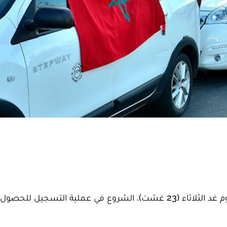
أفادت وزارة النقل واللوجيستيك أنه سيتم، ابتداء من يوم غد الثلاثاء (23 غشت)، الشروع في عملية الت