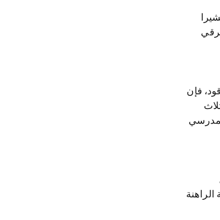
طرقي
قود، فإن
لاث
المدرسي
الراهنة