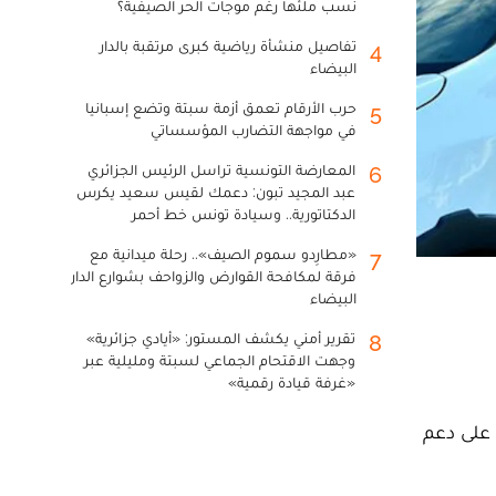
نسب ملئها رغم موجات الحر الصيفية؟
تفاصيل منشأة رياضية كبرى مرتقبة بالدار
4
البيضاء
حرب الأرقام تعمق أزمة سبتة وتضع إسبانيا
5
في مواجهة التضارب المؤسساتي
المعارضة التونسية تراسل الرئيس الجزائري
6
عبد المجيد تبون: دعمك لقيس سعيد يكرس
الدكتاتورية.. وسيادة تونس خط أحمر
«مطارِدو سموم الصيف».. رحلة ميدانية مع
7
فرقة لمكافحة القوارض والزواحف بشوارع الدار
البيضاء
تقرير أمني يكشف المستور: «أيادي جزائرية»
8
وجهت الاقتحام الجماعي لسبتة ومليلية عبر
«غرفة قيادة رقمية»
سجيل للحصول على دعم