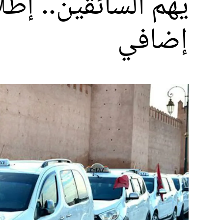
يهم السائقين.. إط
إضافي