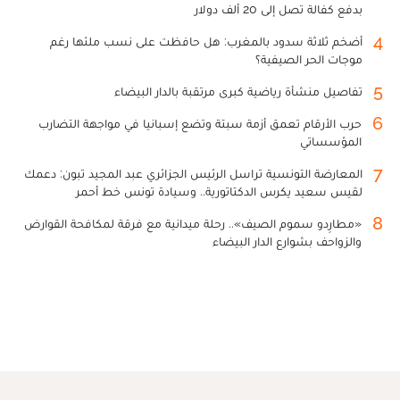
بدفع كفالة تصل إلى 20 ألف دولار
4
أضخم ثلاثة سدود بالمغرب: هل حافظت على نسب ملئها رغم
موجات الحر الصيفية؟
5
تفاصيل منشأة رياضية كبرى مرتقبة بالدار البيضاء
6
حرب الأرقام تعمق أزمة سبتة وتضع إسبانيا في مواجهة التضارب
المؤسساتي
7
المعارضة التونسية تراسل الرئيس الجزائري عبد المجيد تبون: دعمك
لقيس سعيد يكرس الدكتاتورية.. وسيادة تونس خط أحمر
8
«مطارِدو سموم الصيف».. رحلة ميدانية مع فرقة لمكافحة القوارض
والزواحف بشوارع الدار البيضاء