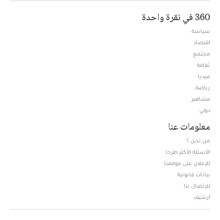
360 في نقرة واحدة
سياسة
اقتصاد
مجتمع
ثقافة
ميديا
Opens in new window
رياضة
مشاهير
دولي
معلومات عنا
من نحن ؟
الأسئلة الأكثر طرحا
للإعلان على موقعنا
بيانات قانونية
للإتصال بنا
أرشيف