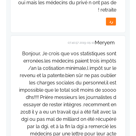
oui mais les médecins du privé n ont pas de
retraite !
رد
Meryem
2019-05-10 07:40:57
Bonjour, Je crois que vos statistiques sont
erronées.les médecins paient trois impôts
/an la cotisation minimale,l impôt sur le
revenu et la patente.bien sûr ne pas oublier
les charges sociales du personnel.il est
impossible que le total soit moins de 10000
dhs!!!! Prière messieurs les journalistes d
essayer de rester intègres .recemment en
2018 il y a eu un travail qui a été fait avec la
dgi ou pas mal de milliard on été récupéré
par la dgi, et à la fin la dgi a remercié les
médecins par une lettre pour leur acte