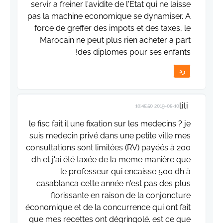
servir a freiner l'avidite de l'Etat qui ne laisse
pas la machine economique se dynamiser. A
force de greffer des impots et des taxes, le
Marocain ne peut plus rien acheter a part
des diplomes pour ses enfants!
رد
lili
2019-05-10 10:45:50
le fisc fait il une fixation sur les medecins ? je
suis medecin privé dans une petite ville mes
consultations sont limitées (RV) payéés à 200
dh et j'ai été taxée de la meme manière que
le professeur qui encaisse 500 dh à
casablanca cette année n'est pas des plus
florissante en raison de la conjoncture
économique et de la concurrence qui ont fait
que mes recettes ont dégringolé. est ce que