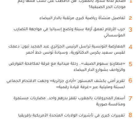
1
أضخم ثلاثة سدود بالمغرب: هل حافظت على نسب ملئها رغم
موجات الحر الصيفية؟
2
تفاصيل منشأة رياضية كبرى مرتقبة بالدار البيضاء
3
حرب الأرقام تعمق أزمة سبتة وتضع إسبانيا في مواجهة التضارب
المؤسساتي
4
المعارضة التونسية تراسل الرئيس الجزائري عبد المجيد تبون: دعمك
لقيس سعيد يكرس الدكتاتورية.. وسيادة تونس خط أحمر
5
«مطارِدو سموم الصيف».. رحلة ميدانية مع فرقة لمكافحة القوارض
والزواحف بشوارع الدار البيضاء
6
تقرير أمني يكشف المستور: «أيادي جزائرية» وجهت الاقتحام الجماعي
لسبتة ومليلية عبر «غرفة قيادة رقمية»
7
أسعار المحروقات بالمغرب تقفز بدرهم واحد.. مضاربات مستمرة
ومنافسة صورية
8
تغييرات كبرى في تأشيرات الولايات المتحدة الأمريكية بإفريقيا