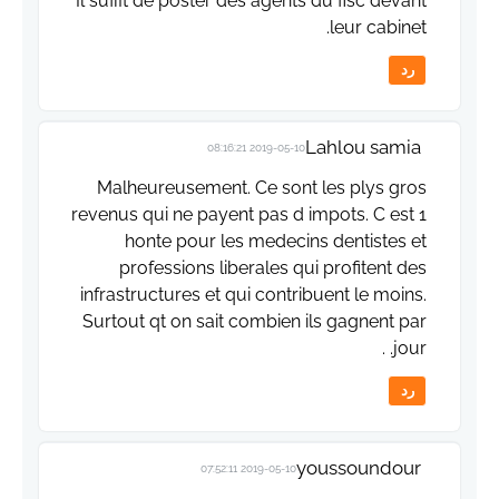
Il suffit de poster des agents du fisc devant
leur cabinet.
رد
Lahlou samia
2019-05-10 08:16:21
Malheureusement. Ce sont les plys gros
revenus qui ne payent pas d impots. C est 1
honte pour les medecins dentistes et
professions liberales qui profitent des
infrastructures et qui contribuent le moins.
Surtout qt on sait combien ils gagnent par
jour. .
رد
youssoundour
2019-05-10 07:52:11